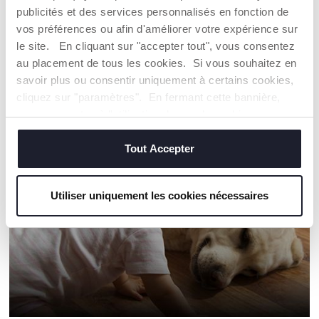
Trouver un Revendeur
publicités et des services personnalisés en fonction de
vos préférences ou afin d'améliorer votre expérience sur
le site. En cliquant sur "accepter tout", vous consentez
au placement de tous les cookies. Si vous souhaitez en
NOS RECOMMANDATIONS
savoir plus ou consentir uniquement à certains cookies,
cliquez sur "paramètres". En fermant cette bannière,
vous consentez à l'utilisation des seuls cookies
techniques, qui sont essentiels au service demandé.
Tout Accepter
Utiliser uniquement les cookies nécessaires