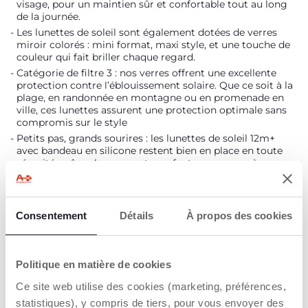
visage, pour un maintien sûr et confortable tout au long
de la journée.
Les lunettes de soleil sont également dotées de verres
miroir colorés : mini format, maxi style, et une touche de
couleur qui fait briller chaque regard.
Catégorie de filtre 3 : nos verres offrent une excellente
protection contre l’éblouissement solaire. Que ce soit à la
plage, en randonnée en montagne ou en promenade en
ville, ces lunettes assurent une protection optimale sans
compromis sur le style
Petits pas, grands sourires : les lunettes de soleil 12m+
avec bandeau en silicone restent bien en place en toute
sécurité, même lorsque votre enfant commence à
explorer.
Étui en tissu inclus pour ranger les lunettes de soleil.
Consentement
Détails
À propos des cookies
DÉTAILS DU PRODUIT
Politique en matière de cookies
AVERTISSEMENTS ET INSTRUCTIONS
Ce site web utilise des cookies (marketing, préférences,
statistiques), y compris de tiers, pour vous envoyer des