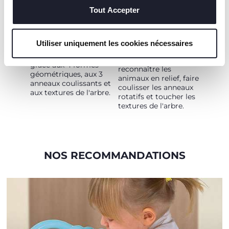
d'emboîtements qui
stimule la
Tout Accepter
Les enfants
coordination
s'amuseront à trouver
manuelle, les
la forme géométrique
capacités cognitives
à insérer dans le bon
Utiliser uniquement les cookies nécessaires
et le développement
trou ; ils pourront
des capacités tactiles
également
grâce aux 4 formes
reconnaître les
géométriques, aux 3
animaux en relief, faire
anneaux coulissants et
coulisser les anneaux
aux textures de l'arbre.
rotatifs et toucher les
textures de l'arbre.
NOS RECOMMANDATIONS