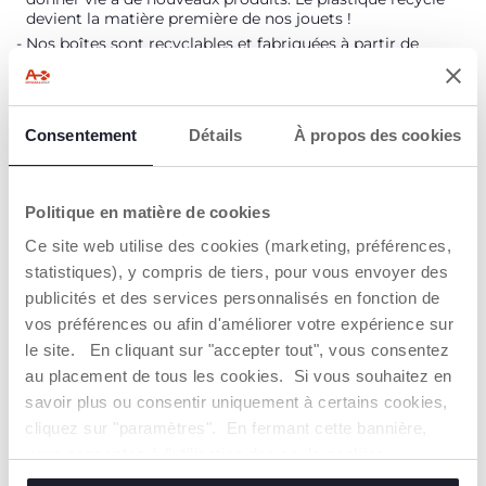
devient la matière première de nos jouets !
Nos boîtes sont recyclables et fabriquées à partir de
papier certifié FSC®, ce qui contribue à la protection des
forêts et de la biodiversité, des personnes et des
écosystèmes qui en dépendent.
Consentement
Détails
À propos des cookies
Trouver un Revendeur
Politique en matière de cookies
Ce site web utilise des cookies (marketing, préférences,
CARACTÉRISTIQUES DU PRODUIT
statistiques), y compris de tiers, pour vous envoyer des
publicités et des services personnalisés en fonction de
vos préférences ou afin d'améliorer votre expérience sur
le site. En cliquant sur "accepter tout", vous consentez
au placement de tous les cookies. Si vous souhaitez en
savoir plus ou consentir uniquement à certains cookies,
cliquez sur "paramètres". En fermant cette bannière,
JEU ÉDUCATIF
DE NOMBREUSES
vous consentez à l'utilisation des seuls cookies
ACTIVITÉS
Jeu de formes et
techniques, qui sont essentiels au service demandé.
MANUELLES