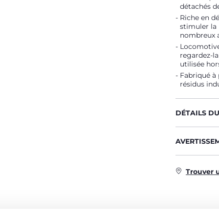
détachés de
Riche en dé
stimuler la 
nombreux au
Locomotive 
regardez-la
utilisée hor
Fabriqué à 
résidus ind
DÉTAILS D
AVERTISSE
Trouver 