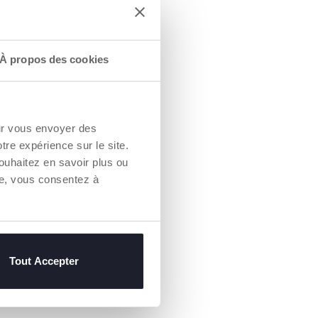
À propos des cookies
our vous envoyer des
otre expérience sur le site.
ouhaitez en savoir plus ou
REUX
re, vous consentez à
ES !
construire ton
 dispose tous les
 créativité :
 passage à
e signalisation et
Tout Accepter
tiers !