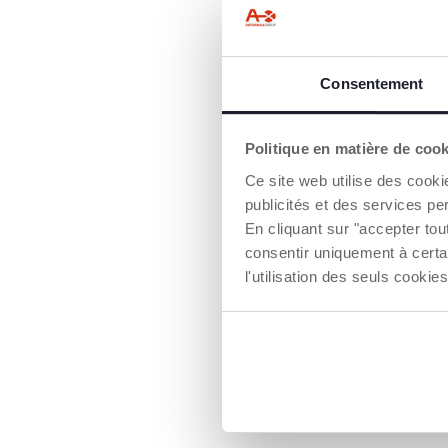
Consentement
Politique en matière de coo
Ce site web utilise des cooki
publicités et des services pe
En cliquant sur "accepter to
WAGONS & V
consentir uniquement à certa
Avion, camion et
l'utilisation des seuls cook
peuvent être att
détachés de la l
pour être utilis
wagons ou comm
dans la ville.