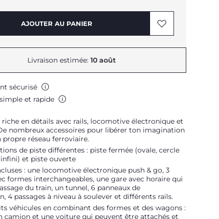
AJOUTER AU PANIER
Livraison estimée:
10 août
nt sécurisé
simple et rapide
n riche en détails avec rails, locomotive électronique et
De nombreux accessoires pour libérer ton imagination
n propre réseau ferroviaire.
tions de piste différentes : piste fermée (ovale, cercle
infini) et piste ouverte
ncluses : une locomotive électronique push & go, 3
c formes interchangeables, une gare avec horaire qui
ssage du train, un tunnel, 6 panneaux de
n, 4 passages à niveau à soulever et différents rails.
its véhicules en combinant des formes et des wagons :
n camion et une voiture qui peuvent être attachés et