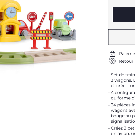
Paieme
Retour 
Set de trai
3 wagons. 
et créer to
4 configura
ou forme d’
34 pièces i
wagons ave
bouge au pa
signalisatio
Créez 3 pet
un avion, u