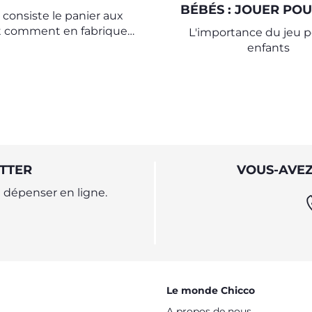
BÉBÉS : JOUER POU
 consiste le panier aux
GRANDIR
et comment en fabriquer
L'importance du jeu p
un à la maison
enfants
TTER
VOUS-AVEZ
dépenser en ligne.
Le monde Chicco
A propos de nous