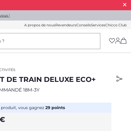
vous !
A propos de nous
Revendeurs
Conseils
Services
Chicco Club
(h
s ?
CTIVITÉS
IT DE TRAIN DELUXE ECO+
MMANDÉ 18M-3Y
 produit, vous gagnez
29
points
 €