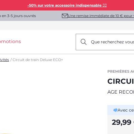
-50% sur votre accessoire indispensable 👯‍♀️
Une remise immédiate de 10 € pour 
n en 3-5 jours ouvrés
omotions
Que recherchez vou
vités
Circuit de train Deluxe ECO+
PREMIÈRES A
CIRCU
AGE RECO
Avec ce
29,99