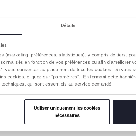
CARACTÉRISTIQUES DU PRODUIT
Détails
kies
es (marketing, préférences, statistiques), y compris de tiers, p
rsonnalisés en fonction de vos préférences ou afin d'améliorer v
ut", vous consentez au placement de tous les cookies. Si vous s
ÉHICULES
LOCOMOTIVE PUSH &
DE NOMB
ins cookies, cliquez sur "paramètres". En fermant cette banniè
GO
ACCESSOIR
 voiture
ies techniques, qui sont essentiels au service demandé.
achés ou
Appuie sur la partie
Amuse-toi à 
ocomotive
supérieure et regarde le train
set de jeu et
és comme
avancer sur les rails… ou
éléments avec
e véhicules
même en dehors des rails !
tunnel, gare,
Utiliser uniquement les cookies
niveau, feu d
nécessaires
panneaux rou