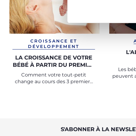
CROISSANCE ET
DÉVELOPPEMENT
L'
LA CROISSANCE DE VOTRE
BÉBÉ À PARTIR DU PREMIER
Les béb
MOIS
Comment votre tout-petit
peuvent a
change au cours des 3 premiers
et de l’
mois de sa vie
c’est le
S'ABONNER À LA NEWSLE