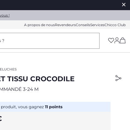
vous !
A propos de nous
Revendeurs
Conseils
Services
Chicco Club
(h
s ?
PELUCHES
T TISSU CROCODILE
MMANDÉ 3-24 M
 produit, vous gagnez
11
points
€