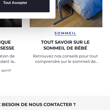
Tout Accepter
SOMMEIL
IQUE
TOUT SAVOIR SUR LE
SESSE
SOMMEIL DE BÉBÉ
tion de
Retrouvez nos conseils pour tout
ndant la
comprendre sur le sommeil de
bébé et nos astuces pour aider
 sportif
les tout-petits à passer des nuits
paisibles.
 BESOIN DE NOUS CONTACTER ?