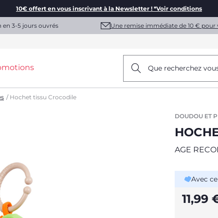
10€ offert en vous inscrivant à la Newsletter ! *Voir conditions
Une remise immédiate de 10 € pour 
n en 3-5 jours ouvrés
omotions
Que recherchez vou
es
Hochet tissu Crocodile
DOUDOU ET 
HOCHE
AGE RECO
Avec ce
11,99 