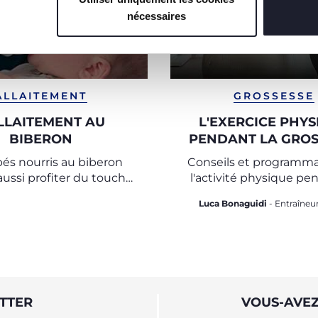
nécessaires
ALLAITEMENT
GROSSESSE
ALLAITEMENT AU
L'EXERCICE PHYS
BIBERON
PENDANT LA GROS
és nourris au biberon
Conseils et programma
ussi profiter du toucher
l'activité physique pe
amour de la mère comme
grossesse
Luca Bonaguidi
- Entraîneur
 cas avec l’allaitement.
TTER
VOUS-AVEZ