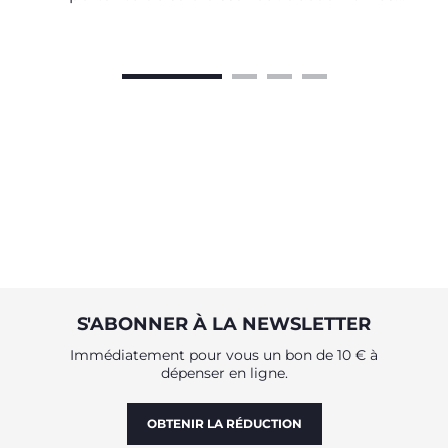
conseils utiles pour commencer le sevrage avec
les experts de l’Observatoire Chicco.
S'ABONNER À LA NEWSLETTER
Immédiatement pour vous un bon de 10 € à
dépenser en ligne.
OBTENIR LA RÉDUCTION