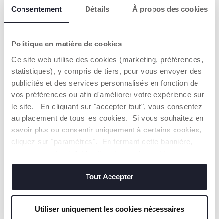
Consentement
Détails
À propos des cookies
DOUX ET
LAVABLE :
Politique en matière de cookies
L'ourson First Dreams
Ce site web utilise des cookies (marketing, préférences,
est fabriqué dans une
statistiques), y compris de tiers, pour vous envoyer des
matière peluche toute
publicités et des services personnalisés en fonction de
douce de haute
qualité, complétée de
vos préférences ou afin d'améliorer votre expérience sur
pièces en plastique
le site. En cliquant sur "accepter tout", vous consentez
doux. Il se lave
au placement de tous les cookies. Si vous souhaitez en
facilement en
machine grâce à son
savoir plus ou consentir uniquement à certains cookies,
compartiment
cliquez sur "paramètres". En fermant cette bannière,
électronique
vous consentez à l'utilisation des seuls cookies
amovible.
techniques, qui sont essentiels au service demandé.
Tout Accepter
NOS RECOMMANDATIONS
Utiliser uniquement les cookies nécessaires