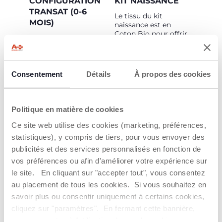
CONFIGURATION
KIT NAISSANCE
TRANSAT (0-6
Le tissu du kit
MOIS)
naissance est en
Coton Bio pour offrir
La chaise évolutive
un maximum de
Meraviglia s'utilise dès
douceur et de confort.
la naissance grâce à
Le harnais de sécurité
son dossier inclinable
5 points est inclus
sur 2 positions et le kit
Consentement
Détails
À propos des cookies
dans le kit.
naissance.
Politique en matière de cookies
Ce site web utilise des cookies (marketing, préférences,
statistiques), y compris de tiers, pour vous envoyer des
publicités et des services personnalisés en fonction de
vos préférences ou afin d'améliorer votre expérience sur
CHAISE HAUTE (6-
POUR TOUTE LA
le site. En cliquant sur "accepter tout", vous consentez
36 MOIS)
VIE
au placement de tous les cookies. Si vous souhaitez en
savoir plus ou consentir uniquement à certains cookies,
Grand plateau
De 0 à 99 ans,
spacieux, ainsi qu'un
réglable sur 6
cliquez sur "paramètres". En fermant cette bannière,
repose pieds, le tout
hauteurs, aucun outil
vous consentez à l'utilisation des seuls cookies