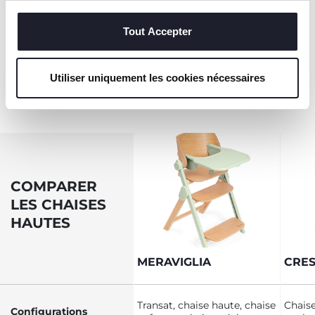
ajustable d'une seule
nécessaire.
techniques, qui sont essentiels au service demandé.
main.
Tout Accepter
EN SAVOIR PLUS
Utiliser uniquement les cookies nécessaires
COMPARER
LES CHAISES
HAUTES
MERAVIGLIA
CRE
Transat, chaise haute, chaise
Chaise
Configurations