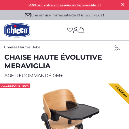
-50% sur votre accessoire indispensable 👯‍♀️
Une remise immédiate de 10 € pour vous !
(has more options on
Chaises Hautes Bébé
CHAISE HAUTE ÉVOLUTIVE
MERAVIGLIA
AGE RECOMMANDÉ 0M+
ACCESSOIRE -50%
+ CADEAU