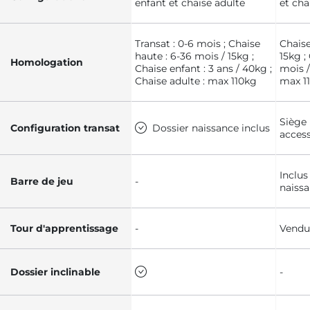
enfant et chaise adulte
et cha
Transat : 0-6 mois ; Chaise
Chaise
haute : 6-36 mois / 15kg ;
15kg ;
Homologation
Chaise enfant : 3 ans / 40kg ;
mois /
Chaise adulte : max 110kg
max 1
Siège
Configuration transat
Dossier naissance inclus
access
Inclus
Barre de jeu
-
naiss
Tour d'apprentissage
-
Vendu
Dossier inclinable
-