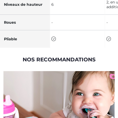
2, en 
Niveaux de hauteur
6
additi
Roues
-
-
Pliable
NOS RECOMMANDATIONS