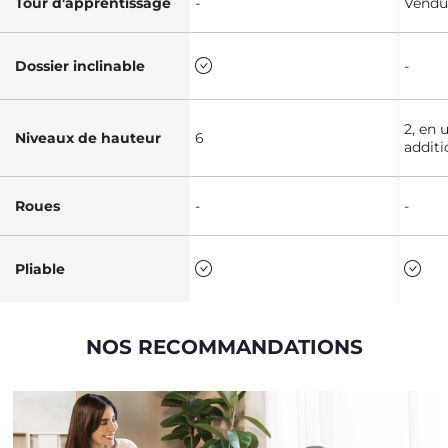
Tour d'apprentissage
-
Vendu
Dossier inclinable
-
2, en 
Niveaux de hauteur
6
additi
Roues
-
-
Pliable
NOS RECOMMANDATIONS