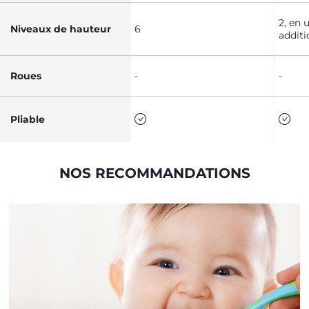
2, en 
Niveaux de hauteur
6
additi
Roues
-
-
Pliable
NOS RECOMMANDATIONS