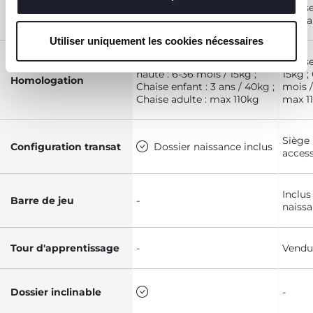
Transat, chaise haute, chaise
Chaise
Configurations
enfant et chaise adulte
et cha
Utiliser uniquement les cookies nécessaires
Transat : 0-6 mois ; Chaise
Chaise
haute : 6-36 mois / 15kg ;
15kg ;
Homologation
Chaise enfant : 3 ans / 40kg ;
mois /
Chaise adulte : max 110kg
max 1
Siège
Configuration transat
Dossier naissance inclus
access
Inclus
Barre de jeu
-
naiss
Tour d'apprentissage
-
Vendu
Dossier inclinable
-