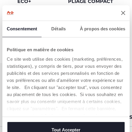
ECO+
PLIAGE COMPACT
Il se plie facilement
Tissu fabriqué en 100%
pour prendre peu de
polyester recyclé.
place dans la maison
et tient debout tout
Consentement
Détails
À propos des cookies
seul !
Politique en matière de cookies
Ce site web utilise des cookies (marketing, préférences,
statistiques), y compris de tiers, pour vous envoyer des
publicités et des services personnalisés en fonction de
vos préférences ou afin d'améliorer votre expérience sur
COMPARER
le site. En cliquant sur "accepter tout", vous consentez
LES CHAISES
au placement de tous les cookies. Si vous souhaitez en
HAUTES
savoir plus ou consentir uniquement à certains cookies,
cliquez sur "paramètres". En fermant cette bannière,
vous consentez à l'utilisation des seuls cookies
MERAVIGLIA
CRE
techniques, qui sont essentiels au service demandé.
Tout Accepter