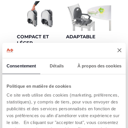
COMPACT ET
ADAPTABLE
LÉGER
Le siège dispose de 3
hauteurs réglables
Facile à plier, le
pour que votre bébé
Pocket Snack ne pèse
puisse toujours
que 2 kg. Il se
Consentement
Détails
À propos des cookies
atteindre la table et
transporte
manger en famille. Le
confortablement
plateau peut
grâce à la poignée
également être ajusté
intégrée. La solution
Politique en matière de cookies
ou retiré.
idéale au restaurant,
chez les grands-
Ce site web utilise des cookies (marketing, préférences,
parents ou en
statistiques), y compris de tiers, pour vous envoyer des
vacances.
publicités et des services personnalisés en fonction de
vos préférences ou afin d'améliorer votre expérience sur
le site. En cliquant sur "accepter tout", vous consentez