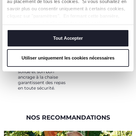
au placement de tous les cookies. Si vous souhaitez en
savoir plus ou consentir uniquement à certains cookies,
cliquez sur "paramètres". En fermant cette bannière,
COMPATIBILITÉ
vous consentez à l'utilisation des seuls cookies
AVEC LES
techniques, qui sont essentiels au service demandé.
CHAISES
Tout Accepter
Le Pocket Snack
s'adapte à différents
types de chaises grâce
Utiliser uniquement les cookies nécessaires
à ses sangles de
fixation. Sa structure
solide et son bon
ancrage à la chaise
garantissent des repas
en toute sécurité.
NOS RECOMMANDATIONS