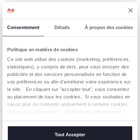
AJOUTER DES PRODUITS
COMPLÉMENTAIRES :
Consentement
Détails
À propos des cookies
Politique en matière de cookies
Ce site web utilise des cookies (marketing, préférences,
Le produit choisi : Kit tour d'observation
statistiques), y compris de tiers, pour vous envoyer des
Crescendo 59,99 €
publicités et des services personnalisés en fonction de
Coffret Repas 12m+ 29,99 €
vos préférences ou afin d'améliorer votre expérience sur
Tasse sport 14M+ 10,99 €
le site. En cliquant sur "accepter tout", vous consentez
Ensemble d'assiettes 12m+ 12,99 €
au placement de tous les cookies. Si vous souhaitez en
savoir plus ou consentir uniquement à certains cookies,
TOTAL
-
cliquez sur "paramètres". En fermant cette bannière,
vous consentez à l'utilisation des seuls cookies
AJOUTER AU PANIER
techniques, qui sont essentiels au service demandé.
Tout Accepter