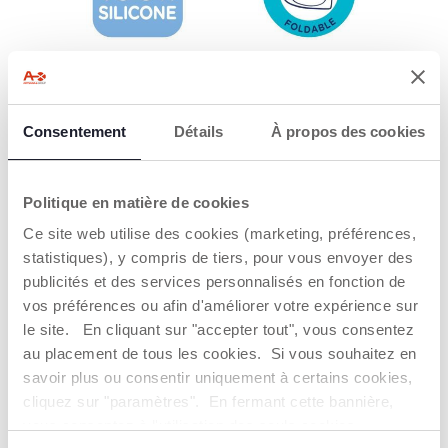
100% SILICONE
PLIABLE
Plus robuste, flexible
Pliable et pratique
et facile à nettoyer.
pour la maison ou les
déplacements.
Consentement
Détails
À propos des cookies
Politique en matière de cookies
Ce site web utilise des cookies (marketing, préférences,
statistiques), y compris de tiers, pour vous envoyer des
publicités et des services personnalisés en fonction de
vos préférences ou afin d'améliorer votre expérience sur
INSPIRÉ PAR LA
LAVABLE AU
le site. En cliquant sur "accepter tout", vous consentez
MÉTHODE
LAVE-VAISSELLE
au placement de tous les cookies. Si vous souhaitez en
MONTESSORI
Le set de table peut
savoir plus ou consentir uniquement à certains cookies,
également être lavé
Les formes de
au lave-vaisselle.
cliquez sur "paramètres". En fermant cette bannière,
l'assiette et des
couverts encouragent
vous consentez à l'utilisation des seuls cookies
l'enfant à mettre son