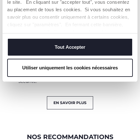
le site. En cliquant sur "accepter tout", vous consentez
au placement de tous les cookies. Si vous souhaitez en
savoir plus ou consentir uniquement à certains cookies,
cliquez sur "paramètres". En fermant cette bannière,
vous consentez à l'utilisation des seuls cookies
techniques, qui sont essentiels au service demandé.
Tout Accepter
MOINS DE
LAVABLE AU
DÉSORDRE
LAVE-VAISELLE
Idéal pour encourager
Plus pratique pour les
Utiliser uniquement les cookies nécessaires
votre enfant à manger
parents.
tout seul.en toute
sécurité.
EN SAVOIR PLUS
NOS RECOMMANDATIONS