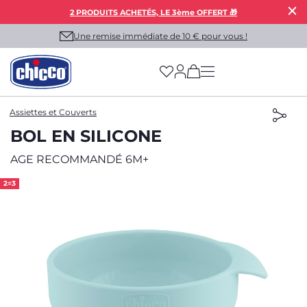
2 PRODUITS ACHETÉS, LE 3ème OFFERT 🎁
Une remise immédiate de 10 € pour vous !
(has more options on
Assiettes et Couverts
BOL EN SILICONE
AGE RECOMMANDÉ 6M+
2=3