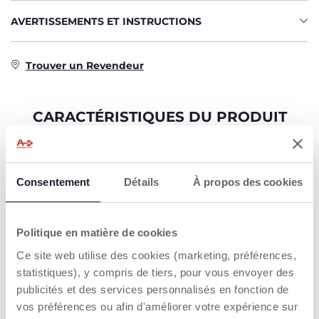
AVERTISSEMENTS ET INSTRUCTIONS
Trouver un Revendeur
CARACTÉRISTIQUES DU PRODUIT
Consentement
Détails
À propos des cookies
Politique en matière de cookies
100% SILICONE
BASE À
VENTOUSE
Ce site web utilise des cookies (marketing, préférences,
Plus robuste, flexible
et facile à nettoyer.
statistiques), y compris de tiers, pour vous envoyer des
La base à ventouse
maintient le bol
publicités et des services personnalisés en fonction de
fermement en place.
vos préférences ou afin d'améliorer votre expérience sur