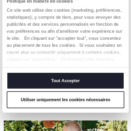
Politique en matière de cookies
CARACTÉRISTIQUES DU PRODUIT
Ce site web utilise des cookies (marketing, préférences,
statistiques), y compris de tiers, pour vous envoyer des
publicités et des services personnalisés en fonction de
vos préférences ou afin d'améliorer votre expérience sur
le site. En cliquant sur "accepter tout", vous consentez
au placement de tous les cookies. Si vous souhaitez en
savoir plus ou consentir uniquement à certains cookies,
LAVE-VAISELLE
UTILISABLE AU
cliquez sur "paramètres". En fermant cette bannière,
MICRO ONDES
Plus pratique pour les
vous consentez à l'utilisation des seuls cookies
parents.
Pour plus de confort.
techniques, qui sont essentiels au service demandé.
Tout Accepter
Utiliser uniquement les cookies nécessaires
NOS RECOMMANDATIONS