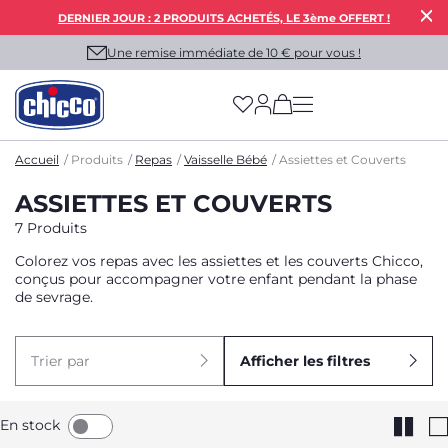
DERNIER JOUR : 2 PRODUITS ACHETÉS, LE 3ème OFFERT !
Une remise immédiate de 10 € pour vous !
(has more options on
Accueil
Produits
Repas
Vaisselle Bébé
Assiettes et Couverts
ASSIETTES ET COUVERTS
7 Produits
Colorez vos repas avec les assiettes et les couverts Chicco,
conçus pour accompagner votre enfant pendant la phase
de sevrage.
Trier par
Afficher les filtres
En stock