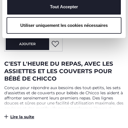
Tout Accepter
Plat Compartiments
Silicone - 12M+
Utiliser uniquement les cookies nécessaires
18,99 €
AJOUTER
C'EST L'HEURE DU REPAS, AVEC LES
ASSIETTES ET LES COUVERTS POUR
BÉBÉ DE CHICCO
Conçus pour répondre aux besoins des tout-petits, les sets
d'assiettes et de couverts pour bébés de Chicco les aident à
affronter sereinement leurs premiers repas. Des lignes
douces et sûres pour une facilité d'utilisation maximale, des
couleurs et des motifs vifs pour transformer l'heure du
repas en une occasion amusante et agréable. Les assiettes
Lire la suite
et les couverts pour bébés sont les compagnons
inséparables de l'enfant qui commence à manger de