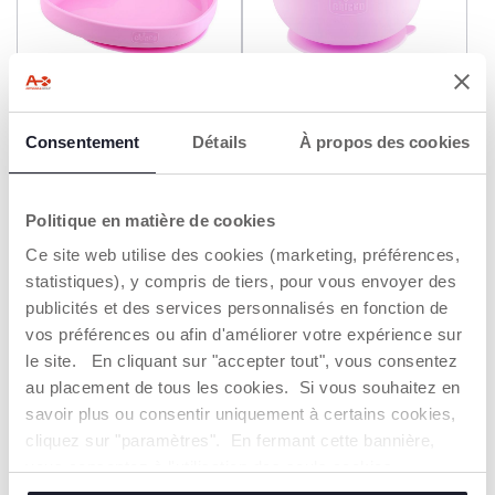
Consentement
Détails
À propos des cookies
Assiette Coeur Silicone -
Bol Silicone - 6M+
9M+
16,49 €
11,49 €
Politique en matière de cookies
AJOUTER
AJOUTER
Ce site web utilise des cookies (marketing, préférences,
statistiques), y compris de tiers, pour vous envoyer des
publicités et des services personnalisés en fonction de
2=3
vos préférences ou afin d'améliorer votre expérience sur
le site. En cliquant sur "accepter tout", vous consentez
au placement de tous les cookies. Si vous souhaitez en
savoir plus ou consentir uniquement à certains cookies,
cliquez sur "paramètres". En fermant cette bannière,
vous consentez à l'utilisation des seuls cookies
techniques, qui sont essentiels au service demandé.