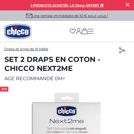
2 PRODUITS ACHETÉS, LE 3ème OFFERT 🎁
Une remise immédiate de 10 € pour vous !
(has more options on
Draps et linge de lit bébé
SET 2 DRAPS EN COTON -
CHICCO NEXT2ME
AGE RECOMMANDÉ 0M+
2=3