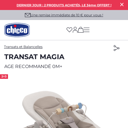
DERNIER JOUR : 2 PRODUITS ACHETÉS, LE 3ème OFFERT !
Une remise immédiate de 10 € pour vous !
(has more options on
Transats et Balancelles
TRANSAT MAGIA
AGE RECOMMANDÉ 0M+
2=3