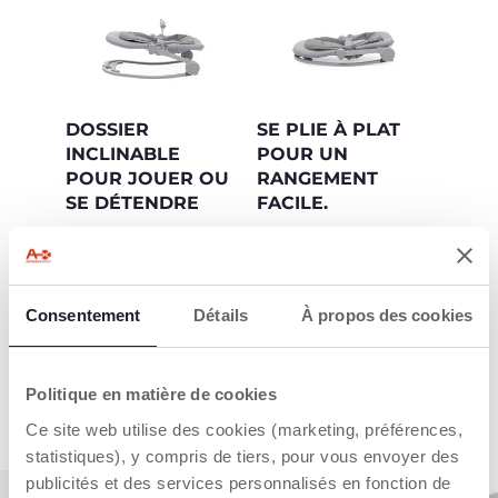
DOSSIER
SE PLIE À PLAT
INCLINABLE
POUR UN
POUR JOUER OU
RANGEMENT
SE DÉTENDRE
FACILE.
Réglez facilement le
Se plie à plat pour un
dossier en position
rangement sans
légèrement droite
effort, tout en
pour le jeu interactif,
économisant de
Consentement
Détails
À propos des cookies
ou en douce
l’espace dans chaque
inclinaison pour un
pièce.
moment de détente
confortable.
Politique en matière de cookies
Ce site web utilise des cookies (marketing, préférences,
statistiques), y compris de tiers, pour vous envoyer des
publicités et des services personnalisés en fonction de