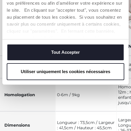
vos préférences ou afin d'améliorer votre expérience sur
le site. En cliquant sur "accepter tout", vous consentez
COMPARER
au placement de tous les cookies. Si vous souhaitez en
DES
savoir plus ou consentir uniquement à certains cookies,
PRODUITS
cliquez sur "paramètres". En fermant cette bannière,
SIMILAIRES
vous consentez à l'utilisation des seuls cookies
techniques, qui sont essentiels au service demandé.
TRANSAT ZEN WAVE
TRAN
Tout Accepter
Transa
Configurations
Transat
enfan
Utiliser uniquement les cookies nécessaires
Homolo
12m ;
Homologation
0-6m / 9kg
enfant
jusqu'
Largeu
Longueur : 73,5cm / Largeur
Dimensions
Longu
: 41,5cm / Hauteur : 45,5cm
: 26-3