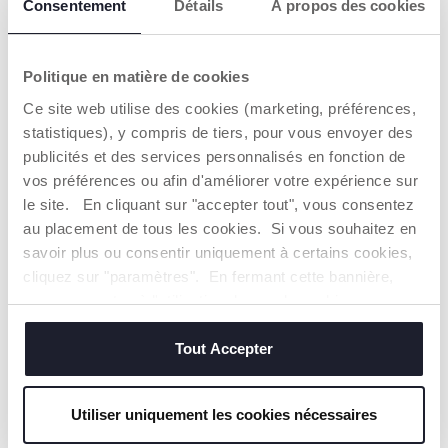
Consentement
Détails
À propos des cookies
Politique en matière de cookies
Ce site web utilise des cookies (marketing, préférences,
statistiques), y compris de tiers, pour vous envoyer des
UN DESIGN
LE CONFORT
TENDANCE
POUR TOUTES
publicités et des services personnalisés en fonction de
LES SAISONS
vos préférences ou afin d'améliorer votre expérience sur
La nacelle Seety 2
vous surprendra par
le site. En cliquant sur "accepter tout", vous consentez
Le large capony
son style moderne et
imperméable doté
au placement de tous les cookies. Si vous souhaitez en
frais. La nacelle offre
d'un traitement
savoir plus ou consentir uniquement à certains cookies,
un environnement
UV50+ protègera le
idéal pour accueillir le
cliquez sur "paramètres". En fermant cette bannière,
bébé tout en lui
bébé, procurant une
assurant un confort
vous consentez à l'utilisation des seuls cookies
sensation de bien-être
tout au long de
techniques, qui sont essentiels au service demandé.
qui favorise le
l'année. Pour les jours
sommeil et le repos.
Tout Accepter
d'été, l'ouverture en
filet du canopy
assurera un climat
optimal, tandis que
Utiliser uniquement les cookies nécessaires
pendant les jours
d'hiver, la couverture