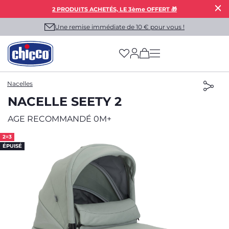
2 PRODUITS ACHETÉS, LE 3ème OFFERT 🎁
Une remise immédiate de 10 € pour vous !
(has more options on
Nacelles
NACELLE SEETY 2
AGE RECOMMANDÉ 0M+
2=3
ÉPUISÉ