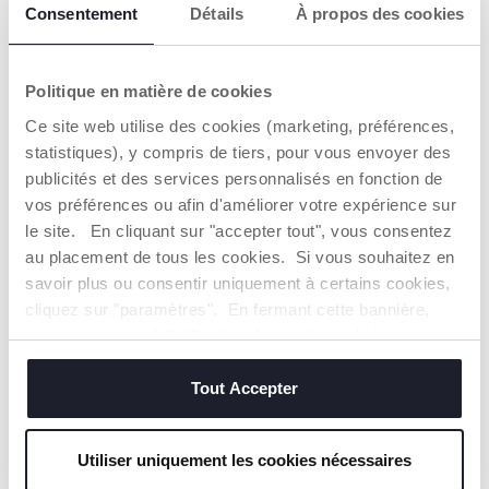
Consentement
Détails
À propos des cookies
Trouver un Revendeur
Politique en matière de cookies
CARACTÉRISTIQUES DU PRODUIT
Ce site web utilise des cookies (marketing, préférences,
statistiques), y compris de tiers, pour vous envoyer des
publicités et des services personnalisés en fonction de
vos préférences ou afin d'améliorer votre expérience sur
le site. En cliquant sur "accepter tout", vous consentez
au placement de tous les cookies. Si vous souhaitez en
savoir plus ou consentir uniquement à certains cookies,
UN DESIGN
LE CONFORT
cliquez sur "paramètres". En fermant cette bannière,
TENDANCE
POUR TOUTES
vous consentez à l'utilisation des seuls cookies
LES SAISONS
La nacelle Seety 2
techniques, qui sont essentiels au service demandé.
vous surprendra par
Le large capony
Tout Accepter
son style moderne et
imperméable doté
frais. La nacelle offre
d'un traitement
un environnement
UV50+ protègera le
idéal pour accueillir le
Utiliser uniquement les cookies nécessaires
bébé tout en lui
bébé, procurant une
assurant un confort