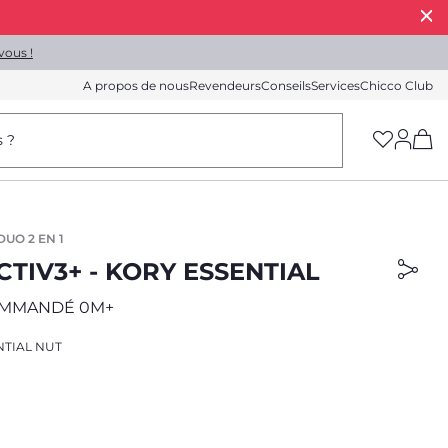
vous !
A propos de nous
Revendeurs
Conseils
Services
Chicco Club
(h
s ?
UO 2 EN 1
TIV3+ - KORY ESSENTIAL
OMMANDÉ 0M+
NTIAL NUT