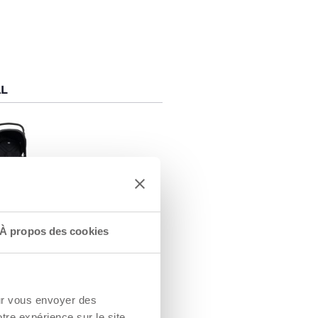
AL
À propos des cookies
ONFORTABLE
pacieux et bien
our
 le bébé dans
es en plein air
our vous envoyer des
 (environ 4 ans).
otre expérience sur le site.