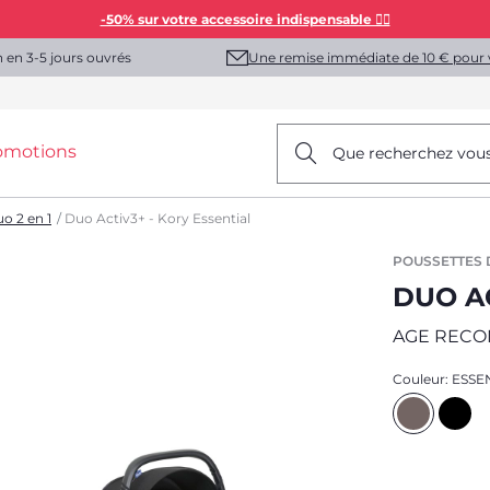
-50% sur votre accessoire indispensable 👯‍♀️
Une remise immédiate de 10 € pour 
n en 3-5 jours ouvrés
omotions
Que recherchez vou
o 2 en 1
Duo Activ3+ - Kory Essential
POUSSETTES D
DUO AC
AGE REC
Couleur:
ESSE