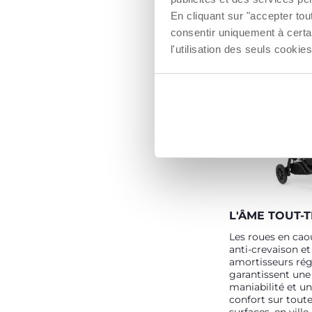
UV50+ et au tra
résistant à l'eau
En cliquant sur "accepter to
le contact visuel
consentir uniquement à certa
la capote est aus
l'utilisation des seuls cook
d'une fenêtre en 
pratique.
L'ÂME TOUT-
Les roues en ca
anti-crevaison et
amortisseurs rég
garantissent une
maniabilité et u
confort sur toute