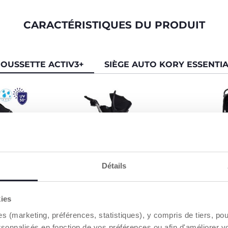
CARACTÉRISTIQUES DU PRODUIT
OUSSETTE ACTIV3+
SIÈGE AUTO KORY ESSENTI
Détails
 OPTION
SYSTÈME DE VOYAGE
ASSISE C
 + assure
La poussette Activ3 + est
Siège extra s
eure
compatible avec les sièges
rembourré p
kies
les bébés
auto Kory et First Seat
accompagner
nsion
Recline. Les adaptateurs sont
ses promenad
es (marketing, préférences, statistiques), y compris de tiers, p
otection
inclus avec la poussette.
jusqu'à 22 kg
rsonnalisés en fonction de vos préférences ou afin d'améliorer v