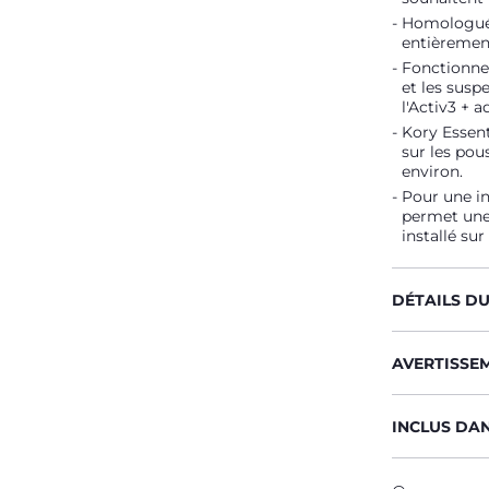
Homologuée 
entièrement
Fonctionnel
et les susp
l'Activ3 + a
Kory Essenti
sur les pou
environ.
Pour une in
permet une 
installé su
DÉTAILS D
AVERTISSE
INCLUS DA