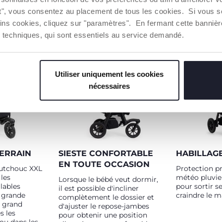
itement
. Pour garder
ut", vous consentez au placement de tous les cookies. Si vous s
 avec le bébé,
ins cookies, cliquez sur "paramètres". En fermant cette banniè
si équipée
ies techniques, qui sont essentiels au service demandé.
maille très
Utiliser uniquement les cookies
nécessaires
TERRAIN
SIESTE CONFORTABLE
HABILLAGE
EN TOUTE OCCASION
outchouc XXL
Protection pr
 les
météo pluvie
Lorsque le bébé veut dormir,
lables
pour sortir 
il est possible d'incliner
 grande
craindre le 
complètement le dossier et
n grand
d'ajuster le repose-jambes
s les
pour obtenir une position