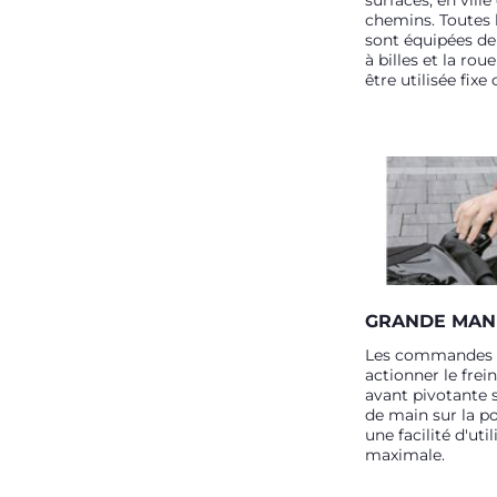
surfaces, en ville
chemins. Toutes 
sont équipées d
à billes et la rou
être utilisée fixe
GRANDE MANI
Les commandes 
actionner le frein
avant pivotante 
de main sur la p
une facilité d'uti
maximale.