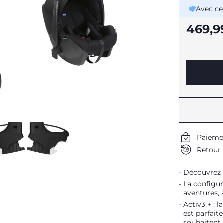
Avec ce
469,9
Paieme
Retour 
Découvrez n
La configu
aventures,
Activ3 + : l
est parfait
souhaitent 