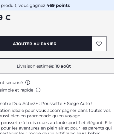
 produit, vous gagnez
469
points
9 €
AJOUTER AU PANIER
Livraison estimée:
10 août
nt sécurisé
simple et rapide
otre Duo Activ3+ : Poussette + Siège Auto !
ration idéale pour vous accompagner dans toutes vos
 aussi bien en promenade qu'en voyage.
a poussette à trois roues au look sportif et élégant. Elle
e pour les aventures en plein air et pour les parents qui
partager leur mode de vie actif avec leurs bébés.