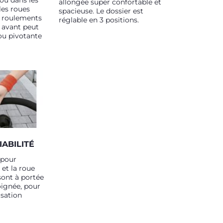
 ou dans les
allongée super confortable et
les roues
spacieuse. Le dossier est
e roulements
réglable en 3 positions.
e avant peut
 ou pivotante
ABILITÉ
pour
 et la roue
sont à portée
oignée, pour
lisation