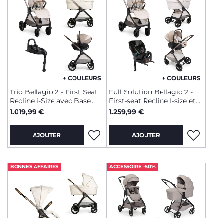
+ COULEURS
+ COULEURS
Trio Bellagio 2 - First Seat
Full Solution Bellagio 2 -
Recline i-Size avec Base
First-seat Recline I-size et
rotative
Fullseat 360 avec base
1.019,99 €
1.259,99 €
AJOUTER
AJOUTER
BONNES AFFAIRES
ACCESSOIRE -50%