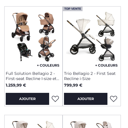
TOP VENTE
+ COULEURS
+ COULEURS
Full Solution Bellagio 2 -
Trio Bellagio 2 - First Seat
First-seat Recline I-size et
Recline i-Size
Fullseat 360 avec base
1.259,99 €
799,99 €
AJOUTER
AJOUTER