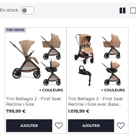
la maternité jusqu’aux 4 ans de votre enfant, nous vous
offrons un équipement qui s’adapte à chaque étape de son
En stock
éveil, garantissant une transition fluide entre la voiture et la
promenade.
TOP VENTE
+ COULEURS
+ COULEURS
Trio Bellagio 2 - First Seat
Trio Bellagio 2 - First Seat
Recline i-Size
Recline i-Size avec Base
rotative
799,99 €
1.019,99 €
AJOUTER
AJOUTER