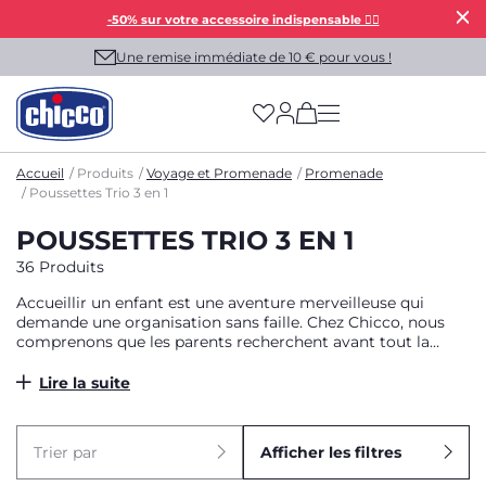
-50% sur votre accessoire indispensable 👯‍♀️
Une remise immédiate de 10 € pour vous !
(has more options on
Accueil
Produits
Voyage et Promenade
Promenade
Poussettes Trio 3 en 1
POUSSETTES TRIO 3 EN 1
36 Produits
Accueillir un enfant est une aventure merveilleuse qui
demande une organisation sans faille. Chez Chicco, nous
comprenons que les parents recherchent avant tout la
sérénité lors de leurs déplacements. C’est pourquoi nous
avons conçu la poussette Trio, également appelée
Lire la suite
poussette 3 en 1, un système de transport tout-en-un pensé
pour vous simplifier la vie. Véritable pack complet, cette
solution évolutive regroupe un châssis robuste avec l’assise
Trier par
Afficher les filtres
de la poussette confortable, une nacelle douillette pour les
premiers mois et un siège-auto sécurisant. De la sortie de