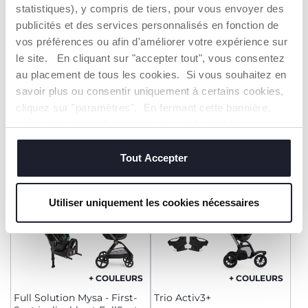
statistiques), y compris de tiers, pour vous envoyer des
+ COULEURS
+ COULEURS
publicités et des services personnalisés en fonction de
Trio Activ3+
Trio Mysa - First-Seat
vos préférences ou afin d'améliorer votre expérience sur
Recline i-Size
le site. En cliquant sur "accepter tout", vous consentez
599,99 €
930,99 €
au placement de tous les cookies. Si vous souhaitez en
savoir plus ou consentir uniquement à certains cookies,
AJOUTER
AJOUTER
cliquez sur "paramètres". En fermant cette bannière,
vous consentez à l'utilisation des seuls cookies
techniques, qui sont essentiels au service demandé.
ACCESSOIRE -50%
Tout Accepter
Utiliser uniquement les cookies nécessaires
+ COULEURS
+ COULEURS
Full Solution Mysa - First-
Trio Activ3+