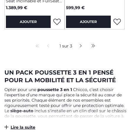
Seat inclinable et FullSeat
360 avec base
1.389,99 €
599,99 €
AJOUTER
AJOUTER
1 sur 3
UN PACK POUSSETTE 3 EN 1 PENSÉ
POUR LA MOBILITÉ ET LA SÉCURITÉ
Opter pour une
poussette 3 en 1
Chicco, c’est choisir
l’expertise d’une marque qui place la sécurité au cœur de
ses priorités. Chaque élément de nos ensembles est
rigoureusement testé pour offrir une protection optimale.
Le
siège-auto
inclus s'installe en un clin d'œil sur le châssis
de la poussette, vous permettant de passer de la voiture à
la balade sans réveiller votre tout-petit. Pour une
tranquillité d'esprit totale lors des déplacements en
Lire la suite