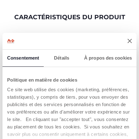
CARACTÉRISTIQUES DU PRODUIT
POUSSETTE
NACELLE
SIÈGE-AUTO ET B
Consentement
Détails
À propos des cookies
Politique en matière de cookies
Ce site web utilise des cookies (marketing, préférences,
ROUES EN
PLIAGE
statistiques), y compris de tiers, pour vous envoyer des
CAOUTCHOUC
AUTOMATIQUE
publicités et des services personnalisés en fonction de
ONE TOUCH
Grandes roues très
vos préférences ou afin d'améliorer votre expérience sur
performantes avec
Grâce à la technologie
le site. En cliquant sur "accepter tout", vous consentez
amortisseurs et
automatique
roulements à billes
au placement de tous les cookies. Si vous souhaitez en
OneTouch, la
pour garantir une
poussette Bellagio
savoir plus ou consentir uniquement à certains cookies,
conduite agréable et
peut être pliée en un