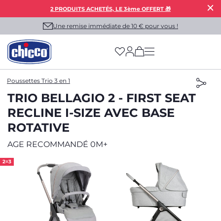
2 PRODUITS ACHETÉS, LE 3ème OFFERT 🎁
Une remise immédiate de 10 € pour vous !
(has more options on
Poussettes Trio 3 en 1
TRIO BELLAGIO 2 - FIRST SEAT
RECLINE I-SIZE AVEC BASE
ROTATIVE
AGE RECOMMANDÉ 0M+
2=3