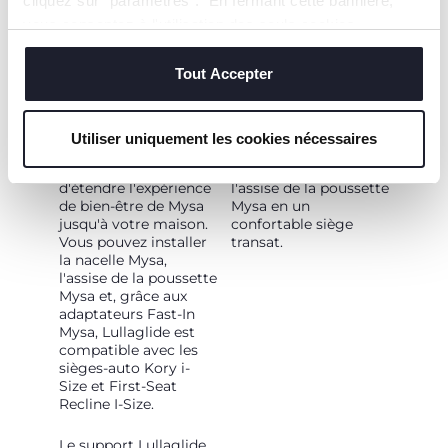
cliquez sur "paramètres". En fermant cette bannière,
vous consentez à l'utilisation des seuls cookies
techniques, qui sont essentiels au service demandé.
Tout Accepter
TRIO MYSA
TRANSAT
Lullaglide est
Lorsque le bébé
compatible avec tous
grandit et a envie de
Utiliser uniquement les cookies nécessaires
les éléments du Trio
voir autour de lui,
Mysa, ce qui permet
Lullaglide transforme
d'étendre l'expérience
l'assise de la poussette
de bien-être de Mysa
Mysa en un
jusqu'à votre maison.
confortable siège
Vous pouvez installer
transat.
la nacelle Mysa,
l'assise de la poussette
Mysa et, grâce aux
adaptateurs Fast-In
Mysa, Lullaglide est
compatible avec les
sièges-auto Kory i-
Size et First-Seat
Recline I-Size.
Le support Lullaglide