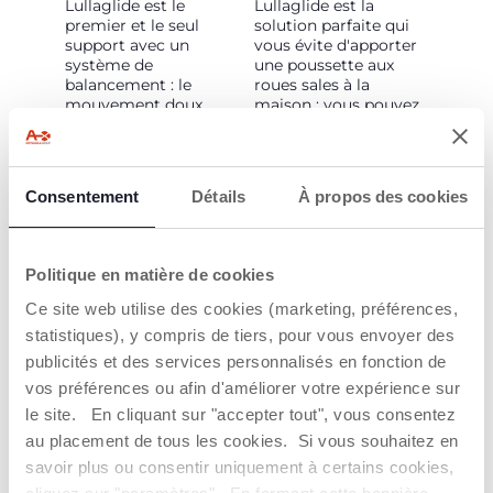
Lullaglide est le
Lullaglide est la
premier et le seul
solution parfaite qui
support avec un
vous évite d'apporter
système de
une poussette aux
balancement : le
roues sales à la
mouvement doux
maison : vous pouvez
offre un moment de
emporter uniquement
détente à vous et à
la nacelle, l'assise ou le
votre bébé. D'un seul
siège-auto et
geste, vous pouvez
l'attacher directement
Consentement
Détails
À propos des cookies
facilement passer du
au support.
mode statique au
mode berceau.
Cette caractéristique
innovante garantit
Politique en matière de cookies
une transition propre
et sans effort, ce qui
Ce site web utilise des cookies (marketing, préférences,
vous permet de vous
statistiques), y compris de tiers, pour vous envoyer des
concentrer
publicités et des services personnalisés en fonction de
uniquement sur le
bien-être du bébé.
vos préférences ou afin d'améliorer votre expérience sur
le site. En cliquant sur "accepter tout", vous consentez
au placement de tous les cookies. Si vous souhaitez en
savoir plus ou consentir uniquement à certains cookies,