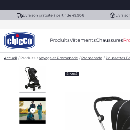
Livraison gratuite à partir de 49,90€
Livraiso
Produits
Vêtements
Chaussures
Pr
Accueil
Produits
Voyage et Promenade
Promenade
Poussettes B
ÉPUISÉ