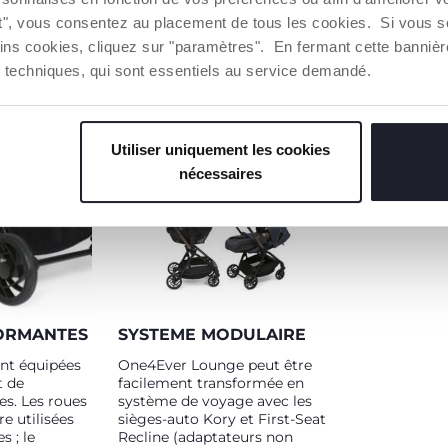
contact avec la peau sensible
ématique.
ut", vous consentez au placement de tous les cookies. Si vous s
du bébé, il assure fraîcheur et
confort à l'enfant. Le siège est
ins cookies, cliquez sur "paramètres". En fermant cette banniè
doté d'un grand rebord latéral
ies techniques, qui sont essentiels au service demandé.
qui permet un meilleur
maintien de l'enfant et un
plus grand confort.
Utiliser uniquement les cookies
nécessaires
ORMANTES
SYSTEME MODULAIRE
nt équipées
One4Ever Lounge peut être
t de
facilement transformée en
es. Les roues
système de voyage avec les
e utilisées
sièges-auto Kory et First-Seat
s ; le
Recline (adaptateurs non