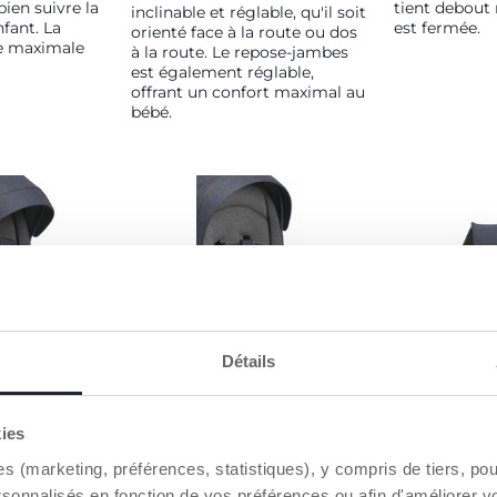
bien suivre la
tient debout
inclinable et réglable, qu'il soit
nfant. La
est fermée.
orienté face à la route ou dos
le maximale
à la route. Le repose-jambes
est également réglable,
offrant un confort maximal au
bébé.
UT DE
CONFORT MAXIMAL
CANOPY D
Détails
PROTECTI
Le repose tête est
entièrement composé de
s, le
Canopy exten
fibres naturelles de bambou :
 barre de
protection U
kies
un matériau doux et respirant.
rmeture éclair
traitements
Particulièrement
es (marketing, préférences, statistiques), y compris de tiers, p
ssus doux au
recommandé pour être en
n design
rsonnalisés en fonction de vos préférences ou afin d'améliorer v