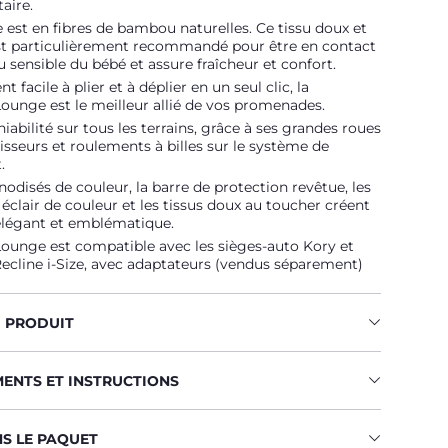
aire.
e est en fibres de bambou naturelles. Ce tissu doux et
est particulièrement recommandé pour être en contact
u sensible du bébé et assure fraîcheur et confort.
facile à plier et à déplier en un seul clic, la
unge est le meilleur allié de vos promenades.
abilité sur tous les terrains, grâce à ses grandes roues
sseurs et roulements à billes sur le système de
.
nodisés de couleur, la barre de protection revêtue, les
éclair de couleur et les tissus doux au toucher créent
élégant et emblématique.
ounge est compatible avec les sièges-auto Kory et
Recline i-Size, avec adaptateurs (vendus séparement)
U PRODUIT
MENTS ET INSTRUCTIONS
NS LE PAQUET