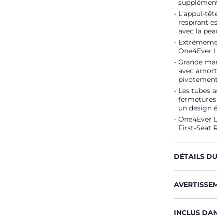
supplément
L'appui-têt
respirant 
avec la pea
Extrêmement 
One4Ever Lo
Grande mani
avec amorti
pivotement
Les tubes a
fermetures 
un design 
One4Ever L
First-Seat 
DÉTAILS D
AVERTISSE
INCLUS DA