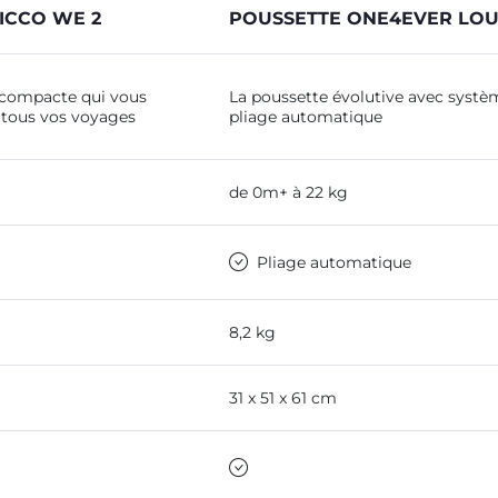
ICCO WE 2
POUSSETTE ONE4EVER LO
-compacte qui vous
La poussette évolutive avec systè
tous vos voyages
pliage automatique
de 0m+ à 22 kg
Pliage automatique
8,2 kg
31 x 51 x 61 cm