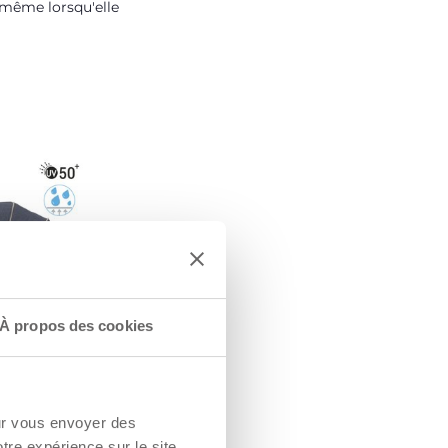
 même lorsqu'elle
E
À propos des cookies
ON
sible avec
V50+ et
 imperméables
our vous envoyer des
otre expérience sur le site.