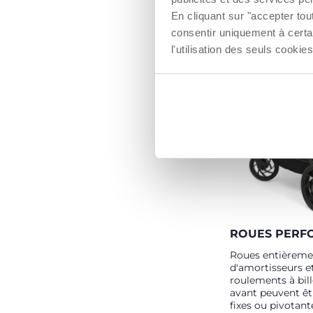
élégant et embl
En cliquant sur "accepter to
consentir uniquement à certa
l'utilisation des seuls cook
ROUES PERF
Roues entièreme
d'amortisseurs e
roulements à bill
avant peuvent êtr
fixes ou pivotante