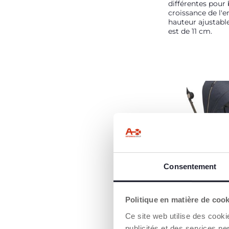
différentes pour 
croissance de l'e
hauteur ajustab
est de 11 cm.
FINITIONS HA
Consentement
GAMME
Les tubes anodisé
revêtement de la
Politique en matière de coo
protection, la fe
Ce site web utilise des cooki
colorée et les ti
toucher créent u
publicités et des services pe