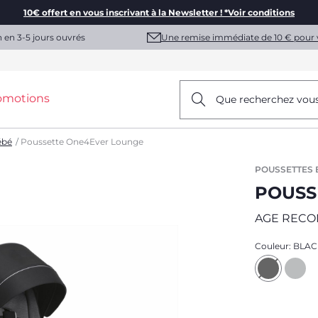
10€ offert en vous inscrivant à la Newsletter ! *Voir conditions
Une remise immédiate de 10 € pour 
n en 3-5 jours ouvrés
omotions
Que recherchez vou
ébé
Poussette One4Ever Lounge
POUSSETTES 
POUSS
AGE REC
Couleur:
BLAC