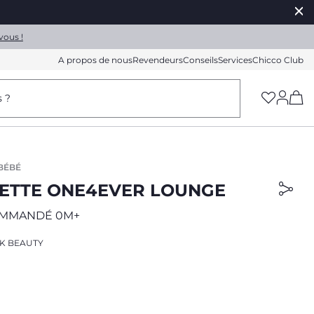
vous !
A propos de nous
Revendeurs
Conseils
Services
Chicco Club
(h
s ?
BÉBÉ
ETTE ONE4EVER LOUNGE
OMMANDÉ 0M+
K BEAUTY