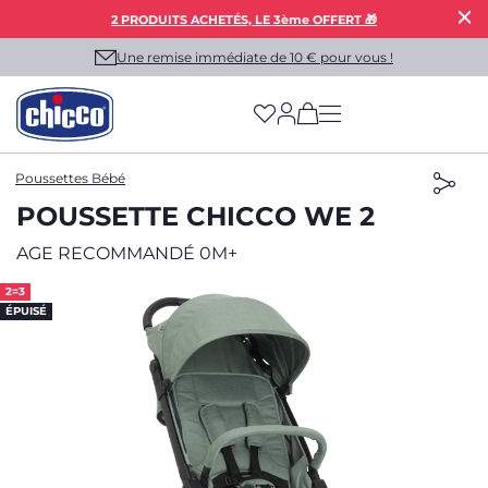
2 PRODUITS ACHETÉS, LE 3ème OFFERT 🎁
Une remise immédiate de 10 € pour vous !
(has more options on
Poussettes Bébé
POUSSETTE CHICCO WE 2
AGE RECOMMANDÉ 0M+
2=3
ÉPUISÉ