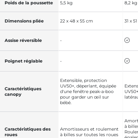
Poids de la poussette
5,5 kg
8,2 kg
Dimensions pliée
22 x 48 x 55 cm
31 x 5
Assise réversible
-
Poignet réglable
-
Extensible, protection
UV50+, déperlant, équipée
Extens
Caractéristiques
d'une fenêtre peak-a-boo
UV50+,
canopy
pour garder un œil sur
latéra
bébé.
Amort
à bill
Caractéristiques des
Amortisseurs et roulement
Roulem
roues
à billes sur toutes les roues
égale