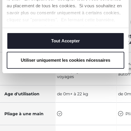
COMPARER
au placement de tous les cookies. Si vous souhaitez en
DES
savoir plus ou consentir uniquement à certains cookies,
PRODUITS
cliquez sur "paramètres". En fermant cette bannière,
SIMILAIRES
vous consentez à l'utilisation des seuls cookies
techniques, qui sont essentiels au service demandé.
POUSSETTE CHICCO
POU
Tout Accepter
WE 2
ONE
Utiliser uniquement les cookies nécessaires
La poussette ultra-
La pou
compacte qui vous
Points forts
systè
accompagne dans tous vos
autom
voyages
Age d'utilisation
de 0m+ à 22 kg
de 0m
Pliage à une main
Pl