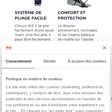
SYSTÈME DE
CONFORT ET
PLIAGE FACILE
PROTECTION
Chicco WE 2 se plie
Le dossier
facilement d'une seule
entièrement inclinable
main. Une fois plié, il
et les inserts latéraux
peut être facilement
en maille sur l'assise
transporté grâce à sa
assurent à bébé un
poignée intégrée.
confort incroyable. Le
canopy est extensible
avec indice UV50+ et
Consentement
Détails
À propos des cookies
traitement déperlant.
EN SAVOIR PLUS
Politique en matière de cookies
Ce site web utilise des cookies (marketing, préférences,
statistiques), y compris de tiers, pour vous envoyer des
publicités et des services personnalisés en fonction de
vos préférences ou afin d'améliorer votre expérience sur
le site. En cliquant sur "accepter tout", vous consentez