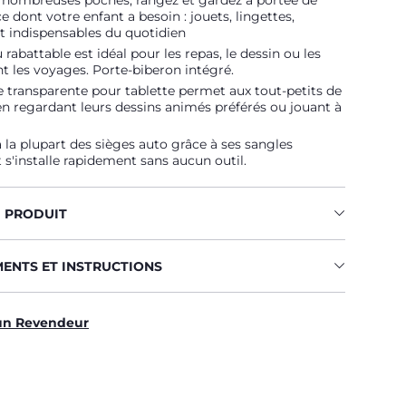
s nombreuses poches, rangez et gardez à portée de
e dont votre enfant a besoin : jouets, lingettes,
et indispensables du quotidien
 rabattable est idéal pour les repas, le dessin ou les
t les voyages. Porte-biberon intégré.
 transparente pour tablette permet aux tout-petits de
 en regardant leurs dessins animés préférés ou jouant à
 à la plupart des sièges auto grâce à ses sangles
t s'installe rapidement sans aucun outil.
U PRODUIT
MENTS ET INSTRUCTIONS
un Revendeur