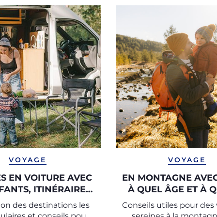
VOYAGE
VOYAGE
S EN VOITURE AVEC
EN MONTAGNE AVEC
FANTS, ITINÉRAIRES
À QUEL ÂGE ET À 
ET CONSEILS
ALTITUDE ?
ion des destinations les
Conseils utiles pour des
ulaires et conseils pour
sereines à la montag