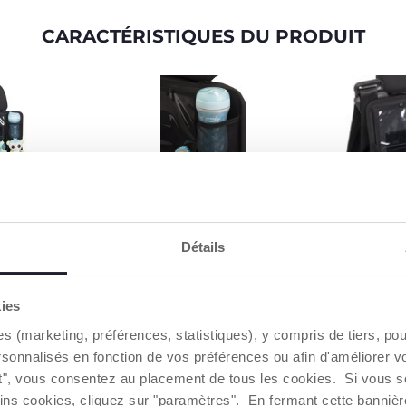
CARACTÉRISTIQUES DU PRODUIT
PRATICITÉ ET CONFORT
DIVERTISS
CHAQUE 
Détails
Le porte-gobelet intégré et le
E
VOYAGE
plateau pliable facilitent
chaque moments de votre
r la voiture
La pochette 
voyage, en créant un espace
 organiseur
pour tablett
kies
adapté pour le goûter, pour
reuses
enfants de s
dessiner ou pour jouer.
es (marketing, préférences, statistiques), y compris de tiers, p
nt de ranger
les trajets, e
s jouets, les
dessins anim
rsonnalisés en fonction de vos préférences ou afin d'améliorer v
lations et les
jouant à des 
ut", vous consentez au placement de tous les cookies. Si vous s
u quotidien,
et confortab
ins cookies, cliquez sur "paramètres". En fermant cette banniè
rtée de main