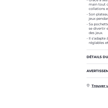
Grâce à se
main tout c
collations 
Son plateau
jeux pendan
Sa pochette
se divertir
des jeux.
Il s'adapte
réglables e
DÉTAILS D
AVERTISSE
Trouver 