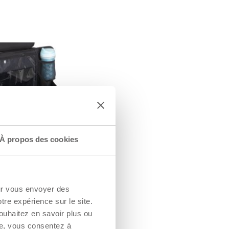
EMENT À
MOMENT DE
À propos des cookies
transparente
e permet aux
'occuper pendant
our vous envoyer des
n regardant leurs
és préférés ou
otre expérience sur le site.
jeux en sécurité
ouhaitez en savoir plus ou
lement.
re, vous consentez à