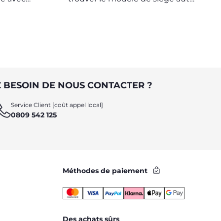
le plus sûr pour votre enfant et le
plus adapté à vos exigences
 BESOIN DE NOUS CONTACTER ?
Service Client [coût appel local]
0809 542 125
Méthodes de paiement
Des achats sûrs