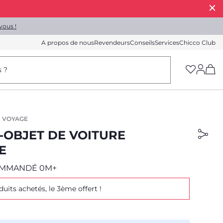
vous !
A propos de nous
Revendeurs
Conseils
Services
Chicco Club
(h
s ?
 VOYAGE
-OBJET DE VOITURE
E
OMMANDÉ 0M+
duits achetés, le 3ème offert !