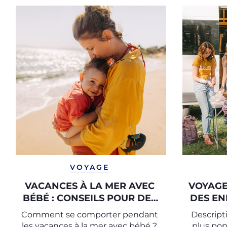
VOYAGE
VACANCES À LA MER AVEC
VOYAGE
BÉBÉ : CONSEILS POUR DES
DES EN
VACANCES EN TOUTE
Comment se comporter pendant
Descript
SÉCURITÉ
les vacances à la mer avec bébé ?
plus pop