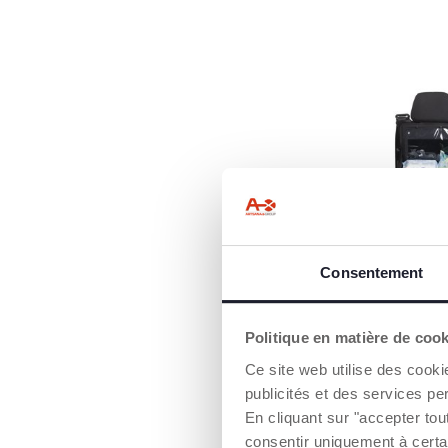
SOLUTION DE
RANGEMENT
Consentement
INTELLIGENT
Conçu pour garde
bien rangée, cet
Politique en matière de coo
dispose de nomb
Ce site web utilise des cooki
poches permetta
soigneusement le
publicités et des services pe
lingettes, les col
En cliquant sur "accepter to
indispensables d
consentir uniquement à certa
pour garder à po