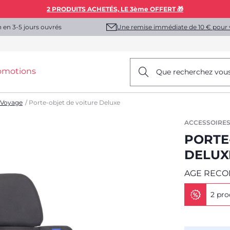
2 PRODUITS ACHETÉS, LE 3ème OFFERT 🎁
Une remise immédiate de 10 € pour 
n en 3-5 jours ouvrés
omotions
Que recherchez vou
 Voyage
Porte-objet de voiture Deluxe
ACCESSOIRES
PORTE
DELUX
AGE REC
2 pro