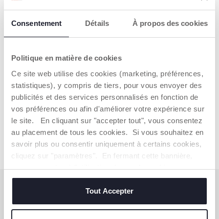
Consentement
Détails
À propos des cookies
Politique en matière de cookies
Ce site web utilise des cookies (marketing, préférences,
Cardigan court à col en V
statistiques), y compris de tiers, pour vous envoyer des
publicités et des services personnalisés en fonction de
Dès 32,99 €
vos préférences ou afin d'améliorer votre expérience sur
le site. En cliquant sur "accepter tout", vous consentez
AJOUTER
au placement de tous les cookies. Si vous souhaitez en
savoir plus ou consentir uniquement à certains cookies,
cliquez sur "paramètres". En fermant cette bannière,
vous consentez à l'utilisation des seuls cookies
techniques, qui sont essentiels au service demandé.
S'ABONNER À LA NEWSLETTER
Tout Accepter
Immédiatement pour vous un bon de 10 € à
dépenser en ligne.