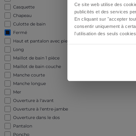
Ce site web utilise des cooki
Casquette
publicités et des services pe
Chapeau
En cliqua
En cliquant sur "accepter to
Culotte de bain
consentir uniquement à certa
Fermé
l'utilisation des seuls cook
Haut et pantalon avec pieds
Long
Maillot de bain 1 pièce
Maillot de bain couche
Manche courte
Manche longue
Mer
Ouverture à l'avant
Ouverture à l'entre-jambe
Ouverture dans le dos
Pantalon
Poncho