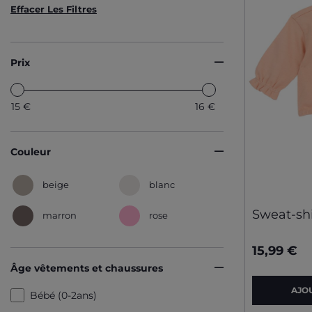
Effacer Les Filtres
Prix
15
€
16
€
Couleur
beige
blanc
Sweat-shi
marron
rose
15,99 €
Âge vêtements et chaussures
AJO
Bébé (0-2ans)