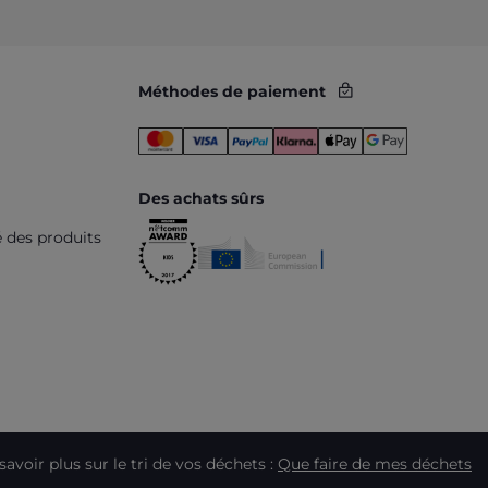
Méthodes de paiement
Des achats sûrs
é des produits
savoir plus sur le tri de vos déchets :
Que faire de mes déchets