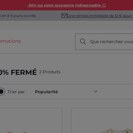
-50% sur votre accessoire indispensable 👯‍♀️
Une remise immédiate de 10 € pour 
n en 3-5 jours ouvrés
omotions
Que recherchez vou
30% FERMÉ
2 Produits
Trier par :
Popularité