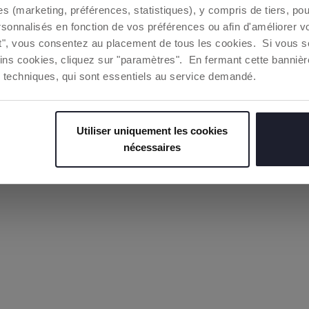
Entrez votre adresse e-mail
es (marketing, préférences, statistiques), y compris de tiers, p
rsonnalisés en fonction de vos préférences ou afin d'améliorer v
nt sur Obtenir, vous déclarez avoir lu et accepté les termes de l
ut", vous consentez au placement de tous les cookies. Si vous s
confidentialité
ins cookies, cliquez sur "paramètres". En fermant cette banniè
ies techniques, qui sont essentiels au service demandé.
OBTENIR
*dès 50€ d'achat
Utiliser uniquement les cookies
nécessaires