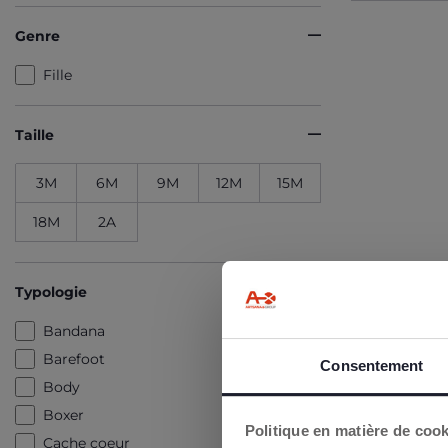
Genre
Fille
Taille
3M
6M
9M
12M
15M
18M
2A
Typologie
Bandana
I
Barefoot
Consentement
Body
Vous bén
Boxer
Politique en matière de coo
Cache coeur