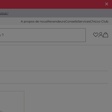
vous !
A propos de nous
Revendeurs
Conseils
Services
Chicco Club
(h
s ?