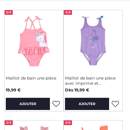
2=3
2=3
Maillot de bain une pièce
Maillot de bain une pièce
avec imprimé et
empiècement
19,99 €
Dès 19,99 €
AJOUTER
AJOUTER
2=3
2=3