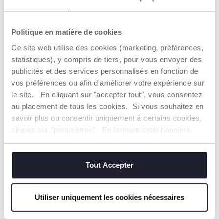
Politique en matière de cookies
Ce site web utilise des cookies (marketing, préférences,
statistiques), y compris de tiers, pour vous envoyer des
Maillot de bain une pièce
Maillot de bain une pièce
publicités et des services personnalisés en fonction de
avec empiècement
vos préférences ou afin d'améliorer votre expérience sur
Dès 19,99 €
19,99 €
le site. En cliquant sur "accepter tout", vous consentez
au placement de tous les cookies. Si vous souhaitez en
AJOUTER
AJOUTER
savoir plus ou consentir uniquement à certains cookies,
cliquez sur "paramètres". En fermant cette bannière,
2=3
2=3
vous consentez à l'utilisation des seuls cookies
techniques, qui sont essentiels au service demandé.
Tout Accepter
Utiliser uniquement les cookies nécessaires