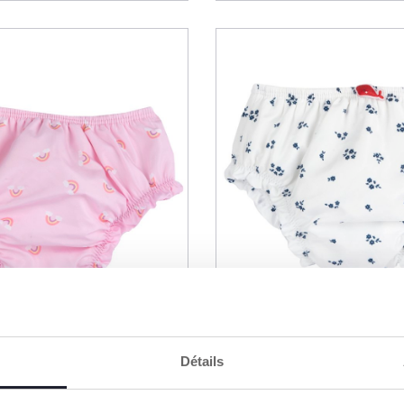
Détails
e bain couche
Maillot de bain couch