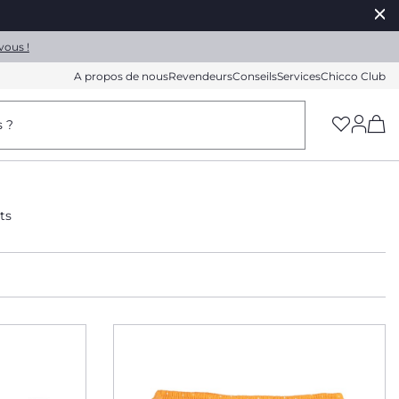
vous !
A propos de nous
Revendeurs
Conseils
Services
Chicco Club
(h
s ?
ts