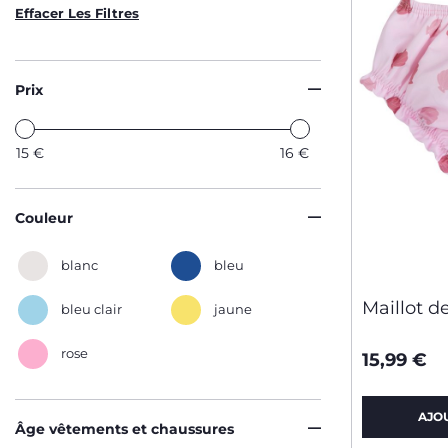
Effacer Les Filtres
Prix
15
€
16
€
Couleur
blanc
bleu
Maillot d
bleu clair
jaune
rose
15,99 €
AJO
Âge vêtements et chaussures