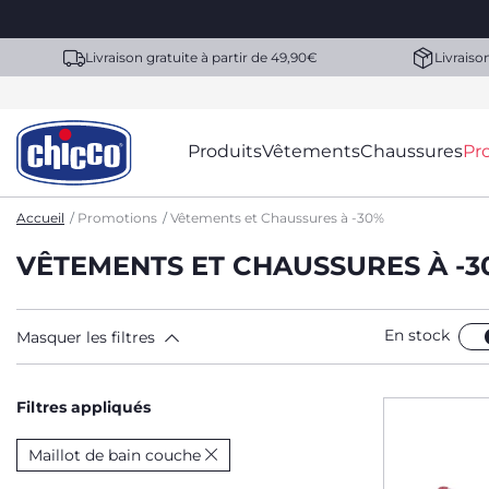
Livraison gratuite à partir de 49,90€
Livraiso
Produits
Vêtements
Chaussures
Pr
Accueil
Promotions
Vêtements et Chaussures à -30%
VÊTEMENTS ET CHAUSSURES À -3
En stock
Masquer les filtres
Filtres appliqués
Maillot de bain couche