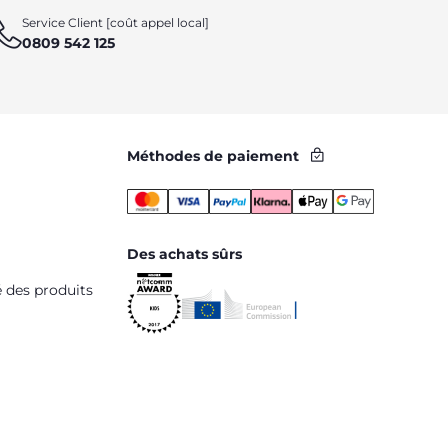
Service Client [coût appel local]
0809 542 125
Méthodes de paiement
Des achats sûrs
é des produits