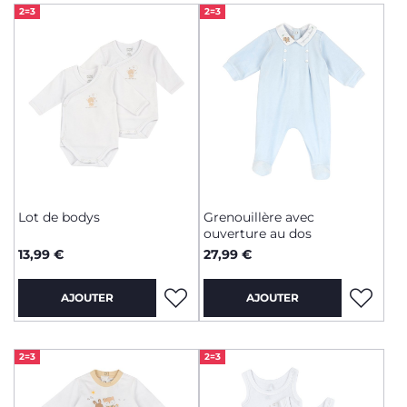
2=3
2=3
Lot de bodys
Grenouillère avec
ouverture au dos
13,99 €
27,99 €
AJOUTER
AJOUTER
2=3
2=3