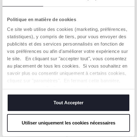
Lot de bodys
Ensemble pull et pantalon
avec petits pieds
Politique en matière de cookies
13,99 €
29,99 €
Ce site web utilise des cookies (marketing, préférences,
statistiques), y compris de tiers, pour vous envoyer des
AJOUTER
AJOUTER
publicités et des services personnalisés en fonction de
vos préférences ou afin d'améliorer votre expérience sur
2=3
2=3
le site. En cliquant sur "accepter tout", vous consentez
au placement de tous les cookies. Si vous souhaitez en
savoir plus ou consentir uniquement à certains cookies,
cliquez sur "paramètres". En fermant cette bannière,
vous consentez à l'utilisation des seuls cookies
techniques, qui sont essentiels au service demandé.
Tout Accepter
+ COULEURS
Utiliser uniquement les cookies nécessaires
Grenouillère à col rond,
Lot de bodys
ouverture au dos