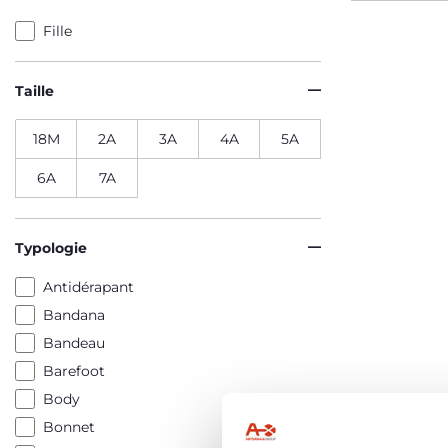
Fille
Taille
18M
2A
3A
4A
5A
6A
7A
Typologie
Antidérapant
Bandana
Bandeau
Barefoot
Body
Bonnet