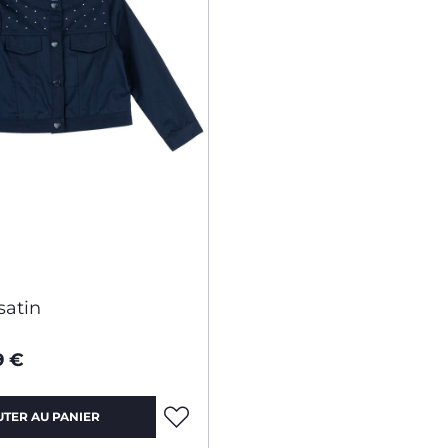
satin
9 €
UTER AU PANIER