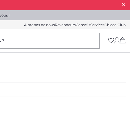
vous !
A propos de nous
Revendeurs
Conseils
Services
Chicco Club
(h
s ?