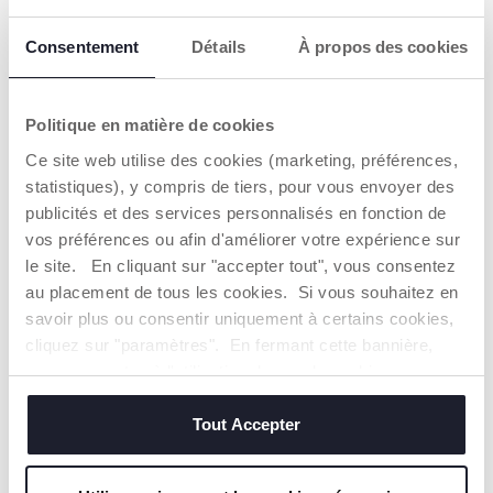
portion à la fois.
d'aliments pour bébés
Consentement
Détails
À propos des cookies
Politique en matière de cookies
Ce site web utilise des cookies (marketing, préférences,
statistiques), y compris de tiers, pour vous envoyer des
COUVERCLE EN
100% SILICONE
publicités et des services personnalisés en fonction de
SILICONE
vos préférences ou afin d'améliorer votre expérience sur
Plus robuste, flexible
le site. En cliquant sur "accepter tout", vous consentez
et facile à nettoyer.
Pour une fraîcheur
maximale et un
au placement de tous les cookies. Si vous souhaitez en
stockage facile
savoir plus ou consentir uniquement à certains cookies,
cliquez sur "paramètres". En fermant cette bannière,
vous consentez à l'utilisation des seuls cookies
EN SAVOIR PLUS
techniques, qui sont essentiels au service demandé.
Tout Accepter