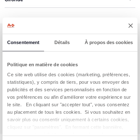
S'ABONNER À LA NEWSLETTER
Consentement
Détails
À propos des cookies
Immédiatement pour vous un bon de 10 € à
dépenser en ligne.
Politique en matière de cookies
OBTENIR LA RÉDUCTION
Ce site web utilise des cookies (marketing, préférences,
statistiques), y compris de tiers, pour vous envoyer des
publicités et des services personnalisés en fonction de
VOUS-AVEZ BESOIN DE NOUS
vos préférences ou afin d'améliorer votre expérience sur
CONTACTER ?
le site. En cliquant sur "accepter tout", vous consentez
au placement de tous les cookies. Si vous souhaitez en
Service Client [coût appel local]
savoir plus ou consentir uniquement à certains cookies,
0809 542 125
cliquez sur "paramètres". En fermant cette bannière,
vous consentez à l'utilisation des seuls cookies