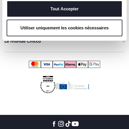
techniques, qui sont essentiels au service demandé.
Aide
Tout Accepter
Services
Utiliser uniquement les cookies nécessaires
Le monde Chicco