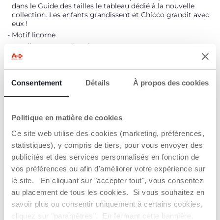
dans le Guide des tailles le tableau dédié à la nouvelle
collection. Les enfants grandissent et Chicco grandit avec
eux !
Motif licorne
Excellente tenue des cheveux
Look ludique, idéal pour un usage quotidien
Consentement
Détails
À propos des cookies
DÉTAILS DU PRODUIT
AVERTISSEMENTS ET INSTRUCTIONS
Politique en matière de cookies
Ce site web utilise des cookies (marketing, préférences,
statistiques), y compris de tiers, pour vous envoyer des
Trouver un Revendeur
publicités et des services personnalisés en fonction de
vos préférences ou afin d'améliorer votre expérience sur
le site. En cliquant sur "accepter tout", vous consentez
NOS RECOMMANDATIONS
au placement de tous les cookies. Si vous souhaitez en
savoir plus ou consentir uniquement à certains cookies,
cliquez sur "paramètres". En fermant cette bannière,