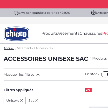
Livraison gratuite à partir de 49,90€
Livraiso
Produits
Vêtements
Chaussures
Pr
Accueil
Vêtements
Accessoires
ACCESSOIRES UNISEXE SAC
1 Produits
En stock
Masquer les filtres
Filtres appliqués
2=3
Unisexe
Sac