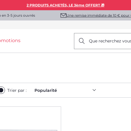
2 PRODUITS ACHETÉS, LE 3ème OFFERT 🎁
Une remise immédiate de 10 € pour 
n en 3-5 jours ouvrés
omotions
Que recherchez vou
Trier par :
Popularité