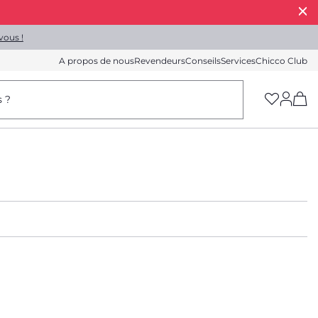
vous !
A propos de nous
Revendeurs
Conseils
Services
Chicco Club
(h
s ?