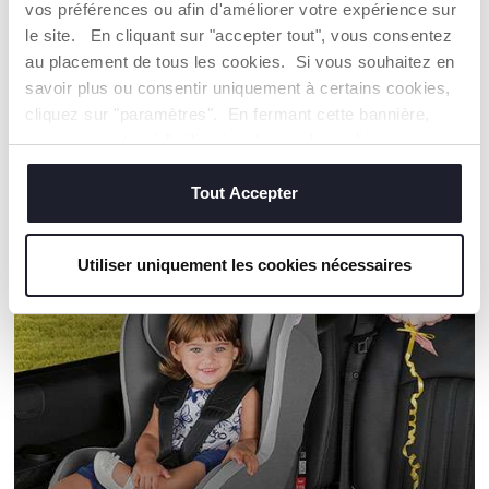
durabilité.
vos préférences ou afin d'améliorer votre expérience sur
le site. En cliquant sur "accepter tout", vous consentez
au placement de tous les cookies. Si vous souhaitez en
Trouver un Revendeur
savoir plus ou consentir uniquement à certains cookies,
cliquez sur "paramètres". En fermant cette bannière,
vous consentez à l'utilisation des seuls cookies
techniques, qui sont essentiels au service demandé.
NOS RECOMMANDATIONS
Tout Accepter
Utiliser uniquement les cookies nécessaires