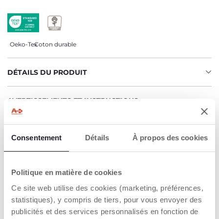
Oeko-Tex
Coton durable
DÉTAILS DU PRODUIT
AVERTISSEMENTS ET INSTRUCTIONS
CHICCO S'ENGAGE
Consentement
Détails
À propos des cookies
Notre coton est… Durable !
Coton cultivé selon un programme dont l'objectif est de
mettre sur le marché des fils certifiés de coton cultivé
Politique en matière de cookies
dans le respect des principes qui en font un coton
DURABLE sur un plan environnemental, économique et
Ce site web utilise des cookies (marketing, préférences,
social.
statistiques), y compris de tiers, pour vous envoyer des
Toute la chaîne d'approvisionnement et de production fait
publicités et des services personnalisés en fonction de
l'objet d'une traçabilité et des mêmes mesures de