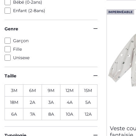
Bébé (0-2ans)
Enfant (2-8ans)
IMPERMÉABLE
Genre
Garçon
Fille
Unisexe
Taille
3M
6M
9M
12M
15M
18M
2A
3A
4A
5A
6A
7A
8A
10A
12A
Veste co
fantaisie
Typologie