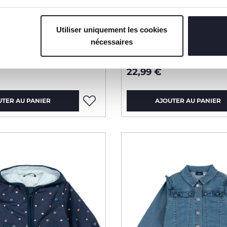
Utiliser uniquement les cookies
nécessaires
telassée à capuche
Veste coupe-vent effe
iridescent
22,99 €
UTER AU PANIER
AJOUTER AU PANIER