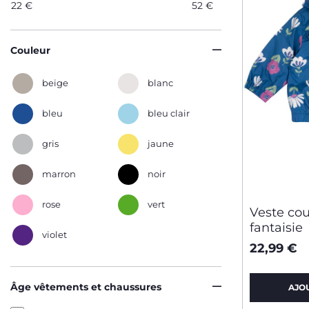
22
€
52
€
Couleur
beige
blanc
bleu
bleu clair
gris
jaune
marron
noir
rose
vert
Veste co
fantaisie
violet
22,99 €
Âge vêtements et chaussures
AJO