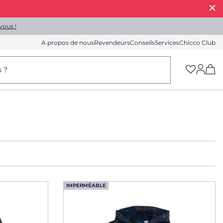
vous !
A propos de nous
Revendeurs
Conseils
Services
Chicco Club
(h
s ?
IMPERMÉABLE