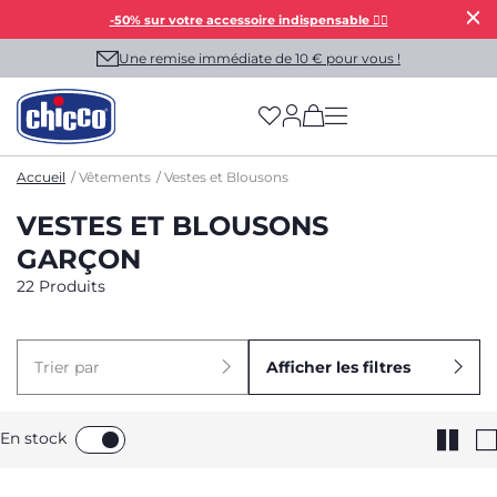
-50% sur votre accessoire indispensable 👯‍♀️
Une remise immédiate de 10 € pour vous !
(has more options on
Accueil
Vêtements
Vestes et Blousons
VESTES ET BLOUSONS
GARÇON
22 Produits
Trier par
Afficher les filtres
En stock