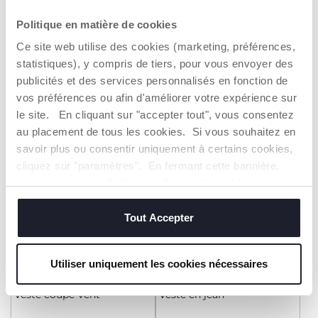
+ COULEURS
Politique en matière de cookies
Blouson avec capuche
Veste coupe-vent imprimé
amovible
fantaisie
Ce site web utilise des cookies (marketing, préférences,
45,99 €
22,99 €
statistiques), y compris de tiers, pour vous envoyer des
publicités et des services personnalisés en fonction de
AJOUTER
AJOUTER
vos préférences ou afin d'améliorer votre expérience sur
le site. En cliquant sur "accepter tout", vous consentez
au placement de tous les cookies. Si vous souhaitez en
IMPERMÉABLE
savoir plus ou consentir uniquement à certains cookies,
cliquez sur "paramètres". En fermant cette bannière,
vous consentez à l'utilisation des seuls cookies
techniques, qui sont essentiels au service demandé.
Tout Accepter
Utiliser uniquement les cookies nécessaires
Veste coupe-vent
Veste en jean