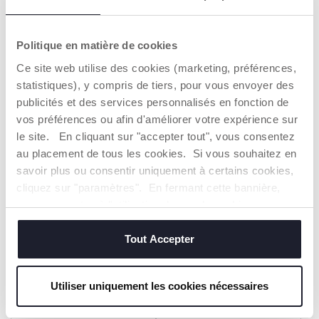
Chaussettes à volants en
Collants
dentelle macramé
Politique en matière de cookies
8,99 €
10,99 €
Ce site web utilise des cookies (marketing, préférences,
statistiques), y compris de tiers, pour vous envoyer des
AJOUTER
AJOUTER
publicités et des services personnalisés en fonction de
vos préférences ou afin d'améliorer votre expérience sur
le site. En cliquant sur "accepter tout", vous consentez
au placement de tous les cookies. Si vous souhaitez en
savoir plus ou consentir uniquement à certains cookies,
cliquez sur "paramètres". En fermant cette bannière,
vous consentez à l'utilisation des seuls cookies
techniques, qui sont essentiels au service demandé.
Tout Accepter
Utiliser uniquement les cookies nécessaires
Lot de trois paires de
Lot de deux paires de
chaussettes
chaussettes