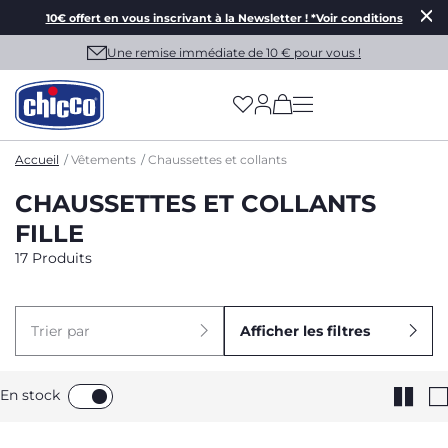
10€ offert en vous inscrivant à la Newsletter ! *Voir conditions
Une remise immédiate de 10 € pour vous !
(has more options on
Accueil
Vêtements
Chaussettes et collants
CHAUSSETTES ET COLLANTS
FILLE
17 Produits
Trier par
Afficher les filtres
En stock