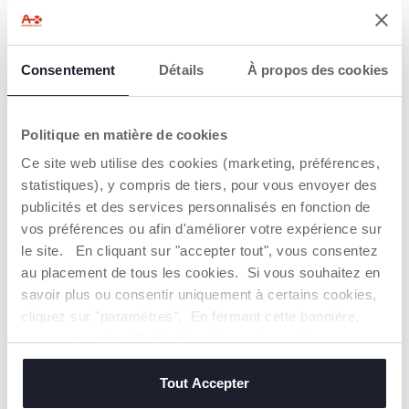
Oeko-Tex
Coton durable
Consentement
Détails
À propos des cookies
DÉTAILS DU PRODUIT
Politique en matière de cookies
AVERTISSEMENTS ET INSTRUCTIONS
Ce site web utilise des cookies (marketing, préférences,
statistiques), y compris de tiers, pour vous envoyer des
publicités et des services personnalisés en fonction de
CHICCO S'ENGAGE
vos préférences ou afin d'améliorer votre expérience sur
Notre coton est… Durable !
le site. En cliquant sur "accepter tout", vous consentez
Coton cultivé selon un programme dont l'objectif est de
au placement de tous les cookies. Si vous souhaitez en
mettre sur le marché des fils certifiés de coton cultivé
savoir plus ou consentir uniquement à certains cookies,
dans le respect des principes qui en font un coton
DURABLE sur un plan environnemental, économique et
cliquez sur "paramètres". En fermant cette bannière,
social.
vous consentez à l'utilisation des seuls cookies
Toute la chaîne d'approvisionnement et de production fait
techniques, qui sont essentiels au service demandé.
l'objet d'une traçabilité et des mêmes mesures de
Tout Accepter
durabilité.