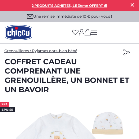
2 PRODUITS ACHETÉS, LE 3ème OFFERT 🎁
Une remise immédiate de 10 € pour vous !
(has more options on
Grenouillères / Pyjamas dors-bien bébé
COFFRET CADEAU
COMPRENANT UNE
GRENOUILLÈRE, UN BONNET ET
UN BAVOIR
2=3
ÉPUISÉ