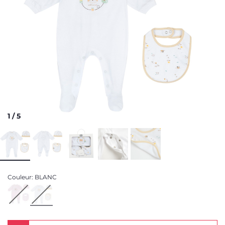
1
/
5
Couleur:
BLANC