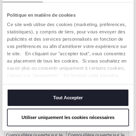
+ COULEURS
+ COULEURS
Politique en matière de cookies
Grenouillère ouverte sur le
Grenouillère ouverte sur le
Ce site web utilise des cookies (marketing, préférences,
devant
devant
statistiques), y compris de tiers, pour vous envoyer des
15,99 €
25,99 €
publicités et des services personnalisés en fonction de
vos préférences ou afin d'améliorer votre expérience sur
AJOUTER
AJOUTER
le site. En cliquant sur "accepter tout", vous consentez
au placement de tous les cookies. Si vous souhaitez en
savoir plus ou consentir uniquement à certains cookies,
cliquez sur "paramètres". En fermant cette bannière,
vous consentez à l'utilisation des seuls cookies
techniques, qui sont essentiels au service demandé.
Tout Accepter
Utiliser uniquement les cookies nécessaires
Grenouillère ouverte sur le
Grenouillère ouverte sur le