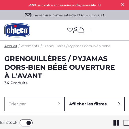
-50% sur votre accessoire indispensable 👯‍♀️
Une remise immédiate de 10 € pour vous !
(has more options on
Accueil
Vêtements
Grenouillères / Pyjamas dors-bien bébé
GRENOUILLÈRES / PYJAMAS
DORS-BIEN BÉBÉ OUVERTURE
À L'AVANT
34 Produits
Trier par
Afficher les filtres
En stock