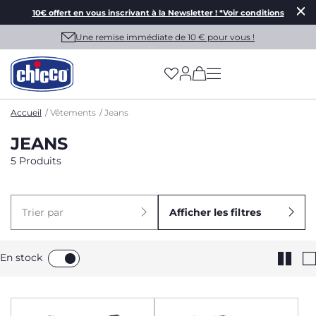
10€ offert en vous inscrivant à la Newsletter ! *Voir conditions
Une remise immédiate de 10 € pour vous !
(has more options on
Accueil
Vêtements
Jeans
JEANS
5 Produits
Trier par
Afficher les filtres
En stock