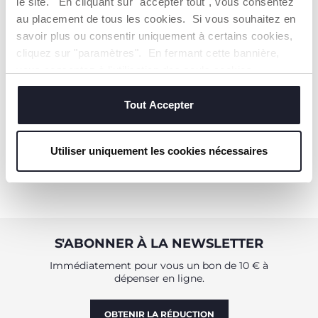
le site. En cliquant sur "accepter tout", vous consentez
au placement de tous les cookies. Si vous souhaitez en
savoir plus ou consentir uniquement à certains cookies,
Jean
cliquez sur "paramètres". En fermant cette bannière,
vous consentez à l'utilisation des seuls cookies
Dès 25,99 €
techniques, qui sont essentiels au service demandé.
Tout Accepter
AJOUTER
Utiliser uniquement les cookies nécessaires
S'ABONNER À LA NEWSLETTER
Immédiatement pour vous un bon de 10 € à
dépenser en ligne.
OBTENIR LA RÉDUCTION