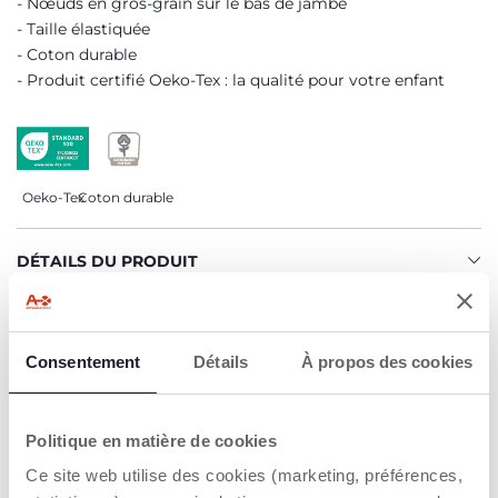
Nœuds en gros-grain sur le bas de jambe
Taille élastiquée
Coton durable
Produit certifié Oeko-Tex : la qualité pour votre enfant
Oeko-Tex
Coton durable
DÉTAILS DU PRODUIT
AVERTISSEMENTS ET INSTRUCTIONS
Consentement
Détails
À propos des cookies
CHICCO S'ENGAGE
Notre coton est… Durable !
Politique en matière de cookies
Coton cultivé selon un programme dont l'objectif est de
Ce site web utilise des cookies (marketing, préférences,
mettre sur le marché des fils certifiés de coton cultivé
dans le respect des principes qui en font un coton