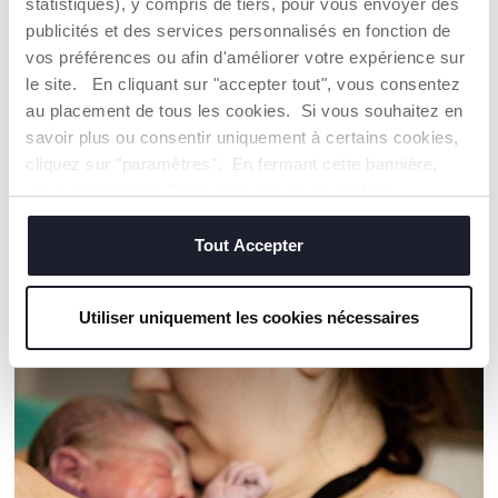
statistiques), y compris de tiers, pour vous envoyer des
DURABLE sur un plan environnemental, économique et
publicités et des services personnalisés en fonction de
social.
vos préférences ou afin d'améliorer votre expérience sur
Toute la chaîne d'approvisionnement et de production fait
le site. En cliquant sur "accepter tout", vous consentez
l'objet d'une traçabilité et des mêmes mesures de
durabilité.
au placement de tous les cookies. Si vous souhaitez en
savoir plus ou consentir uniquement à certains cookies,
cliquez sur "paramètres". En fermant cette bannière,
Trouver un Revendeur
vous consentez à l'utilisation des seuls cookies
techniques, qui sont essentiels au service demandé.
Tout Accepter
NOS RECOMMANDATIONS
Utiliser uniquement les cookies nécessaires