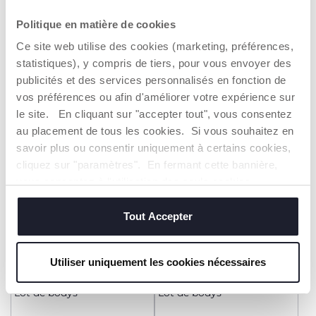
Politique en matière de cookies
Lot de bodys
Lot de bodys
Ce site web utilise des cookies (marketing, préférences,
13,99 €
29,99 €
statistiques), y compris de tiers, pour vous envoyer des
publicités et des services personnalisés en fonction de
AJOUTER
AJOUTER
vos préférences ou afin d'améliorer votre expérience sur
le site. En cliquant sur "accepter tout", vous consentez
au placement de tous les cookies. Si vous souhaitez en
savoir plus ou consentir uniquement à certains cookies,
cliquez sur "paramètres". En fermant cette bannière,
vous consentez à l'utilisation des seuls cookies
techniques, qui sont essentiels au service demandé.
Tout Accepter
Utiliser uniquement les cookies nécessaires
+ COULEURS
Lot de bodys
Lot de bodys