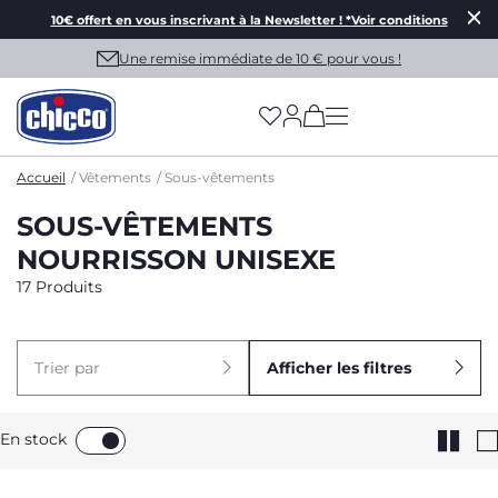
10€ offert en vous inscrivant à la Newsletter ! *Voir conditions
Une remise immédiate de 10 € pour vous !
(has more options on
Accueil
Vêtements
Sous-vêtements
SOUS-VÊTEMENTS
NOURRISSON UNISEXE
17 Produits
Trier par
Afficher les filtres
En stock