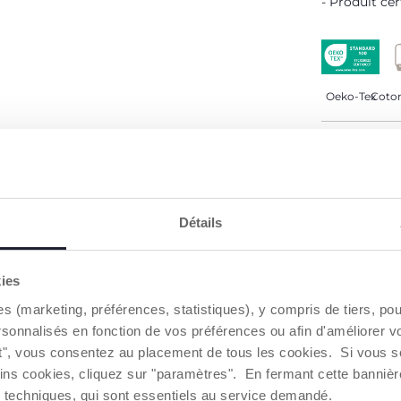
Produit cer
Oeko-Tex
Coton
DÉTAILS D
AVERTISSE
Détails
Trouver 
kies
es (marketing, préférences, statistiques), y compris de tiers, p
NOS RECOMMANDATIONS
rsonnalisés en fonction de vos préférences ou afin d'améliorer v
ut", vous consentez au placement de tous les cookies. Si vous s
ins cookies, cliquez sur "paramètres". En fermant cette banniè
ies techniques, qui sont essentiels au service demandé.