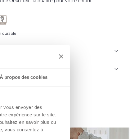
tifié Oeko-Tex : la qualité pour votre enfant
 durable
U PRODUIT
MENTS ET INSTRUCTIONS
À propos des cookies
un Revendeur
our vous envoyer des
otre expérience sur le site.
ouhaitez en savoir plus ou
re, vous consentez à