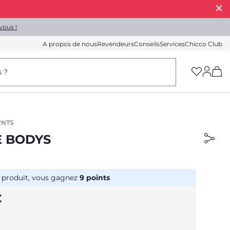
vous !
A propos de nous
Revendeurs
Conseils
Services
Chicco Club
(h
s ?
ENTS
E BODYS
 produit, vous gagnez
9
points
€