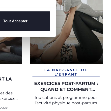
Tout Accepter
LA NAISSANCE DE
L’ENFANT
NT LA
EXERCICES POST-PARTUM :
QUAND ET COMMENT
 et des
REPRENDRE UNE ACTIVITÉ
Indications et programme pour
 exercices
PHYSIQUE APRÈS LA
l’activité physique post-partum
se.
GROSSESSE
logue