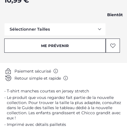
10,99 €
Bientôt
Sélectionner Tailles
Me prévenir
ME PRÉVENIR
Me prévenir
Me prévenir
Me prévenir
Paiement sécurisé
Me prévenir
Retour simple et rapide
Me prévenir
T-shirt manches courtes en jersey stretch
Me prévenir
Le produit que vous regardez fait partie de la nouvelle
Me prévenir
collection. Pour trouver la taille la plus adaptée, consultez
dans le Guide des tailles le tableau dédié à la nouvelle
Me prévenir
collection. Les enfants grandissent et Chicco grandit avec
Me prévenir
eux !
Imprimé avec détails pailletés
Me prévenir