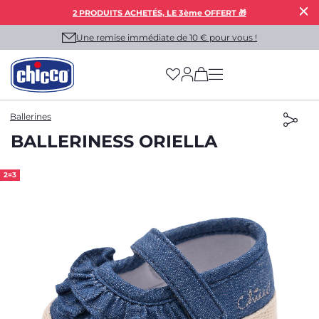
2 PRODUITS ACHETÉS, LE 3ème OFFERT 🎁
Une remise immédiate de 10 € pour vous !
(has more options on
Ballerines
BALLERINESS ORIELLA
2=3