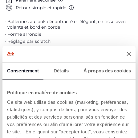
Retour simple et rapide
Ballerines au look décontracté et élégant, en tissu avec
volants et bord en corde
Forme arrondie
Réglage par scratch
Consentement
Détails
À propos des cookies
Légères
Flexibles
Confortables
Respirantes
Pratiques
DÉTAILS DU PRODUIT
Politique en matière de cookies
Ce site web utilise des cookies (marketing, préférences,
AVERTISSEMENTS ET INSTRUCTIONS
statistiques), y compris de tiers, pour vous envoyer des
publicités et des services personnalisés en fonction de
vos préférences ou afin d'améliorer votre expérience sur
Trouver un Revendeur
le site. En cliquant sur "accepter tout", vous consentez