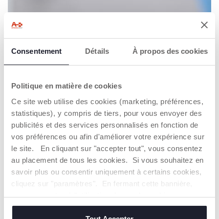
Consentement
Détails
À propos des cookies
Politique en matière de cookies
Ce site web utilise des cookies (marketing, préférences,
statistiques), y compris de tiers, pour vous envoyer des
publicités et des services personnalisés en fonction de
vos préférences ou afin d'améliorer votre expérience sur
le site. En cliquant sur "accepter tout", vous consentez
au placement de tous les cookies. Si vous souhaitez en
LA NAISSANCE DE L’ENFANT
savoir plus ou consentir uniquement à certains cookies,
TOUT SAVOIR SUR LA CÉSARIENNE
cliquez sur "paramètres". En fermant cette bannière,
vous consentez à l'utilisation des seuls cookies
Pour tout savoir sur la césarienne découvrez les
techniques, qui sont essentiels au service demandé.
conseils de nos experts de l'Observatoire Chicco
Tout Accepter