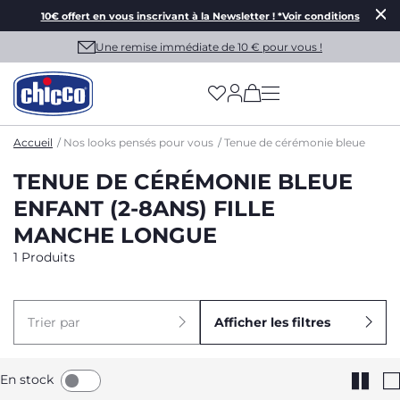
10€ offert en vous inscrivant à la Newsletter ! *Voir conditions
Une remise immédiate de 10 € pour vous !
(has more options on
Accueil
Nos looks pensés pour vous
Tenue de cérémonie bleue
TENUE DE CÉRÉMONIE BLEUE
ENFANT (2-8ANS) FILLE
MANCHE LONGUE
1 Produits
Trier par
Afficher les filtres
En stock