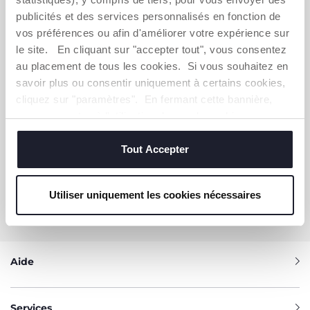
publicités et des services personnalisés en fonction de
S'ABONNER À LA NEWSLETTER
vos préférences ou afin d'améliorer votre expérience sur
Immédiatement pour vous un bon de 10 € à
le site. En cliquant sur "accepter tout", vous consentez
dépenser en ligne.
au placement de tous les cookies. Si vous souhaitez en
savoir plus ou consentir uniquement à certains cookies,
OBTENIR LA RÉDUCTION
cliquez sur "paramètres". En fermant cette bannière,
vous consentez à l'utilisation des seuls cookies
techniques, qui sont essentiels au service demandé.
Tout Accepter
VOUS-AVEZ BESOIN DE NOUS
CONTACTER ?
Utiliser uniquement les cookies nécessaires
Service Client [coût appel local]
0809 542 125
Aide
Services