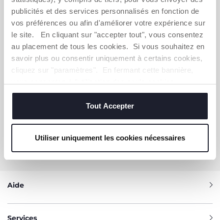
publicités et des services personnalisés en fonction de
S'ABONNER À LA NEWSLETTER
vos préférences ou afin d'améliorer votre expérience sur
Immédiatement pour vous un bon de 10 € à
le site. En cliquant sur "accepter tout", vous consentez
dépenser en ligne.
au placement de tous les cookies. Si vous souhaitez en
savoir plus ou consentir uniquement à certains cookies,
OBTENIR LA RÉDUCTION
cliquez sur "paramètres". En fermant cette bannière,
vous consentez à l'utilisation des seuls cookies
techniques, qui sont essentiels au service demandé.
Tout Accepter
VOUS-AVEZ BESOIN DE NOUS
CONTACTER ?
Utiliser uniquement les cookies nécessaires
Service Client [coût appel local]
0809 542 125
Aide
Services