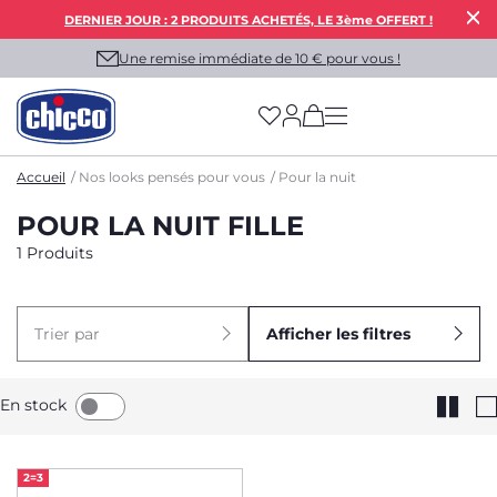
DERNIER JOUR : 2 PRODUITS ACHETÉS, LE 3ème OFFERT !
Une remise immédiate de 10 € pour vous !
(has more options on
Accueil
Nos looks pensés pour vous
Pour la nuit
POUR LA NUIT FILLE
1 Produits
Trier par
Afficher les filtres
En stock
2=3